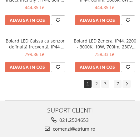
2200K, 7,8W, 500lm, 230V,
500lm, 230V, 70°, antracit
444,85 Lei
444,85 Lei
70°, antracit
ADAUGA IN COS
ADAUGA IN COS
Bolard LED Caissa cu senzor
Bolard LED Zenera, IP44, 2200
de înaltă frecvență, IP44,
- 3000K, 10W, 700lm, 230V,
3000K, 9W, 700lm, 230V, 65°,
antracit
799,86 Lei
758,33 Lei
antracit
ADAUGA IN COS
ADAUGA IN COS
1
2
3
7
...
SUPORT CLIENTI
021.2524653
comenzi@atrium.ro