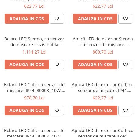
mișcare, IP44, 3000K, 8,5W,
mișcare, IP44, 3000K, 8,5W,
622,77 Lei
622,77 Lei
Spoturi
700lm, 230V, alb
700lm, 230V, antracit
Iluminat portabil
ADAUGA IN COS
ADAUGA IN COS
Iluminat tablouri
Living
Bolard LED Sienna, cu senzor
Aplică LED de exterior Sienna
Iluminat fonoabsorbant
de mișcare, rezistent la
cu senzor de mișcare,
atmosferă marină, IP44,
rezistentă la atmosferă
Aplice
1.114,27 Lei
800,70 Lei
3000K, 9W, 400lm, 230V,
marină, IP44, 3000K, 9/1x3W,
Familia June
antracit
500lm, 230V, antracit
ADAUGA IN COS
ADAUGA IN COS
Familia Lirena
Familia Melira
Familia ULine
Bolard LED Cuff, cu senzor de
Aplică LED de exterior Cuff, cu
mișcare, IP44, 3000K, 10W,
senzor de mișcare, IP44,
Iluminat pentru plante
700lm, 230V, 70°, alb
3000K, 10W, 700lm, 230V, 70°,
978,70 Lei
622,77 Lei
Lampadare
alb
Penduluri
ADAUGA IN COS
ADAUGA IN COS
Plafoniere
Profile luminoase
Bolard LED Cuff, cu senzor de
Suspensii
Aplică LED de exterior Cuff, cu
mișcare, IP44, 3000K, 10W,
senzor de mișcare, IP44,