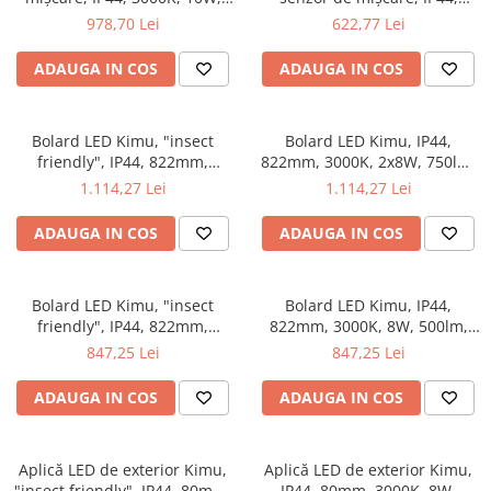
Veioze
700lm, 230V, 70°, antracit
3000K, 10W, 700lm, 230V, 70°,
978,70 Lei
622,77 Lei
Panouri LED
antracit
Aplicat
ADAUGA IN COS
ADAUGA IN COS
Incastrabil
Spoturi incastrabile
Bolard LED Kimu, "insect
Bolard LED Kimu, IP44,
Accesorii
friendly", IP44, 822mm,
822mm, 3000K, 2x8W, 750lm,
2200K, 2x7,8W, 720lm, 230V,
230V, 70°, antracit
Decorative
1.114,27 Lei
1.114,27 Lei
70°, antracit
Iluminare decorativă
ADAUGA IN COS
ADAUGA IN COS
Iluminare generală
Smart
Spoturi pentru mobilier
Bolard LED Kimu, "insect
Bolard LED Kimu, IP44,
friendly", IP44, 822mm,
822mm, 3000K, 8W, 500lm,
Verticale (de perete)
2200K, 7,8W, 500lm, 230V,
230V, 70°, antracit
847,25 Lei
847,25 Lei
70°, antracit
ADAUGA IN COS
ADAUGA IN COS
Aplică LED de exterior Kimu,
Aplică LED de exterior Kimu,
"insect friendly", IP44, 80mm,
IP44, 80mm, 3000K, 8W,