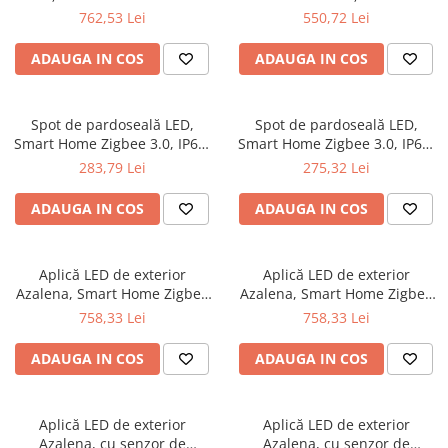
Seturi de becuri
Iluminat pe cabluri
Sistem Plug&Shine
900lm, 230V, antracit
3000K, 11W, 900lm, 230V,
762,53 Lei
550,72 Lei
antracit
Accesorii
Accesorii
ADAUGA IN COS
ADAUGA IN COS
Seturi si spoturi pe cablu
Benzi luminoase
Seturi si spoturi pe cablu 12V DC
Bolarzi
Iluminat pe sină
Corpuri de iluminat de pardoseală
Spot de pardoseală LED,
Spot de pardoseală LED,
Smart Home Zigbee 3.0, IP67,
Smart Home Zigbee 3.0, IP67,
Minispoturi
Abajururi
pătrat, RGBW+, 4,9W, 300lm,
rotund, RGBW+, 4,9W, 300lm,
283,79 Lei
275,32 Lei
Obiecte luminoase decorative
Accesorii
230V, 120°, metal mat
230V, 120°, metal mat
Penduluri
Alimentare
ADAUGA IN COS
ADAUGA IN COS
Spoturi de grădină
Conectori
Spoturi de pardoseală
Penduluri
Aplică LED de exterior
Aplică LED de exterior
Spoturi subacvatice
Sine si sisteme sină
Azalena, Smart Home Zigbee
Azalena, Smart Home Zigbee
Solare
Sină trifazică
3.0, cu senzor de mișcare,
3.0, cu senzor de mișcare,
758,33 Lei
758,33 Lei
IP44, temperatură de culoare
IP44, temperatură de culoare
Spoturi
Accesorii
variabilă, 8,5W, 700lm, 230V,
variabilă, 8,5W, 700lm, 230V,
ADAUGA IN COS
ADAUGA IN COS
Iluminat pentru bucatarie
Aplice
alb
antracit
Bolarzi
Accesorii
Spoturi de pardoseală
Bandă LED
Aplică LED de exterior
Aplică LED de exterior
Veioze
Panouri LED
Azalena, cu senzor de
Azalena, cu senzor de