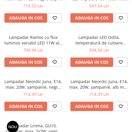
230V stofă/marmură/metal
230V metal/textil
719,32 Lei
547,54 Lei
Spoturi
Iluminat portabil
ADAUGA IN COS
ADAUGA IN COS
Iluminat tablouri
Living
Lampadar Ramos cu flux
Lampadar LED Odila,
Iluminat fonoabsorbant
luminos variabil LED 11W alb
temperatură de culoare
mat crom 230V plastic/metal
variabilă, 2x1200lm, 2x10.4W,
Aplice
794,94 Lei
934,54 Lei
negru mat, crom
Familia June
ADAUGA IN COS
ADAUGA IN COS
Familia Lirena
Familia Melira
Familia ULine
Lampadar Neordic Juna, E14,
Lampadar Neordic Juna, E14,
max. 20W, șampanie, negru
max. 20W, șampanie, alb mat,
Iluminat pentru plante
mat-metal
metal
714,39 Lei
714,39 Lei
Lampadare
Penduluri
ADAUGA IN COS
ADAUGA IN COS
Plafoniere
Profile luminoase
Suspensii
Lampadar Lirena, GU10,
NOU
1575mm, max. 2x7W, negru