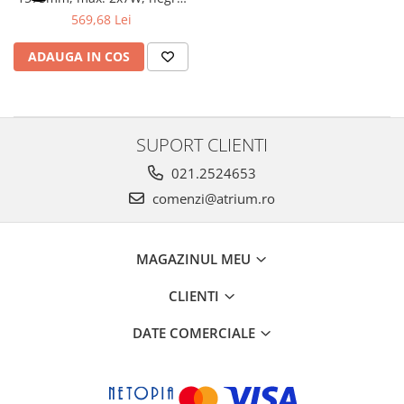
Veioze
mat, metal
569,68 Lei
Panouri LED
Aplicat
ADAUGA IN COS
Incastrabil
Spoturi incastrabile
Accesorii
SUPORT CLIENTI
Decorative
021.2524653
Iluminare decorativă
comenzi@atrium.ro
Iluminare generală
Smart
Spoturi pentru mobilier
MAGAZINUL MEU
Verticale (de perete)
CLIENTI
DATE COMERCIALE