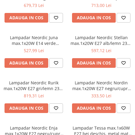
Seturi de becuri
Iluminat pe cabluri
Sistem Plug&Shine
mat 230V metal
230V metal
679,73 Lei
713,00 Lei
Accesorii
Accesorii
ADAUGA IN COS
ADAUGA IN COS
Seturi si spoturi pe cablu
Benzi luminoase
Seturi si spoturi pe cablu 12V DC
Bolarzi
Iluminat pe sină
Corpuri de iluminat de pardoseală
Lampadar Neordic Juna
Lampadar Neordic Stellan
max.1x20W E14 verde
max.1x20W E27 alb/lemn 230V
Minispoturi
Abajururi
deschis/cupru/lemn 230V
textil/metal/lemn
527,99 Lei
597,12 Lei
Obiecte luminoase decorative
Accesorii
metal/lemn
Penduluri
Alimentare
ADAUGA IN COS
ADAUGA IN COS
Spoturi de grădină
Conectori
Spoturi de pardoseală
Penduluri
Lampadar Neordic Rurik
Lampadar Neordic Nordin
Spoturi subacvatice
Sine si sisteme sină
max.1x20W E27 gri/lemn 230V
max.1x20W E27 negru/cupru
Solare
Sină trifazică
textil/metal/lemn
mat 230V marmură/metal
819,31 Lei
333,50 Lei
Spoturi
Accesorii
ADAUGA IN COS
ADAUGA IN COS
Iluminat pentru bucatarie
Aplice
Bolarzi
Accesorii
Spoturi de pardoseală
Bandă LED
Lampadar Neordic Enja
Lampadar Tessa max.1x60W
Veioze
Panouri LED
max.1x20W E27 negru/cupru
E27 bej deschis, metal mat