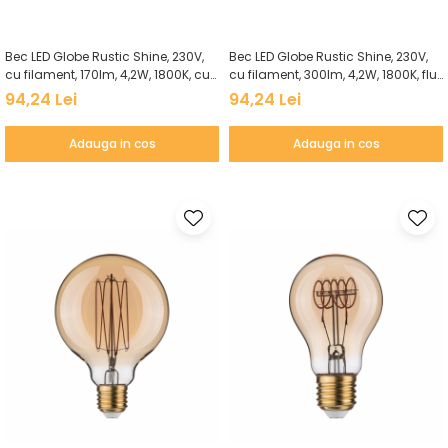
Veioze
Panouri LED
Bec LED Globe Rustic Shine, 230V,
Bec LED Globe Rustic Shine, 230V,
Aplicat
cu filament, 170lm, 4,2W, 1800K, cu
cu filament, 300lm, 4,2W, 1800K, flux
Incastrabil
flux luminos variabil în 3 pași, sticlă
luminos variabil în 3 pași, auriu
94,24 Lei
94,24 Lei
afumată
Spoturi incastrabile
Adauga in cos
Adauga in cos
Accesorii
Decorative
Iluminare decorativă
Iluminare generală
Smart
Spoturi pentru mobilier
Verticale (de perete)