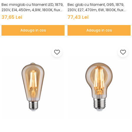
Bec miniglob cu filament LED, 1879,
Bec glob cu filament, G95, 1879,
230V, E14, 450lm, 4,9W, 1800K, flux
230V, E27, 470lm, 6W, 1800K, flux
luminos variabil în 3 pași, auriu
luminos variabil în 3 pași, auriu
37,65 Lei
77,43 Lei
Adauga in cos
Adauga in cos