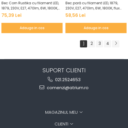
Bec Corn Rustika cu filament LED,
Bec pară cu filament LED, 1879,
1879, 230V, E27, 470lm, 6W, 1800K,
230V, E27, 470lm, 6W, 1800K, flux
flux luminos variabil în 3 pași, auriu
luminos variabil în 3 pași, auriu
75,39 Lei
58,56 Lei
Adauga in cos
Adauga in cos
1
2
3
4
SUPORT CLIENTI
021.2524653
comenzi@atrium.ro
MAGAZINUL MEU
CLIENTI