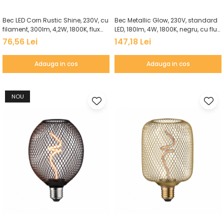
Bec LED Corn Rustic Shine, 230V, cu
Bec Metallic Glow, 230V, standard
filament, 300lm, 4,2W, 1800K, flux
LED, 180lm, 4W, 1800K, negru, cu flux
luminos variabil în 3 pași, auriu
luminos variabil
76,56 Lei
147,18 Lei
Adauga in cos
Adauga in cos
NOU