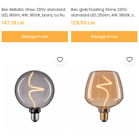
Bec Metallic Glow, 230V, standard
Bec glob Floating Shine, 230V,
LED, 180lm, 4W, 1800K, bronz, cu flux
standard LED, 250lm, 4W, 1800K, cu
luminos variabil
flux luminos variabil, sticlă
147,18 Lei
129,50 Lei
afumată
Adauga in cos
Adauga in cos