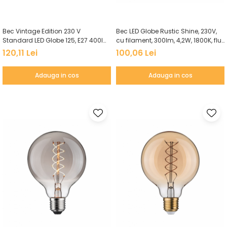
Veioze
Spoturi
Iluminat portabil
Bec Vintage Edition 230 V
Bec LED Globe Rustic Shine, 230V,
Iluminat tablouri
Standard LED Globe 125, E27 400lm
cu filament, 300lm, 4,2W, 1800K, flux
4,7W 2700K, auriu, flux luminos
luminos variabil în 3 pași, auriu
120,11 Lei
100,06 Lei
Living
variabil în 3 pași
Iluminat fonoabsorbant
Adauga in cos
Adauga in cos
Aplice
Familia June
Familia Lirena
Familia Melira
Familia ULine
Iluminat pentru plante
Lampadare
Penduluri
Plafoniere
Profile luminoase
Suspensii