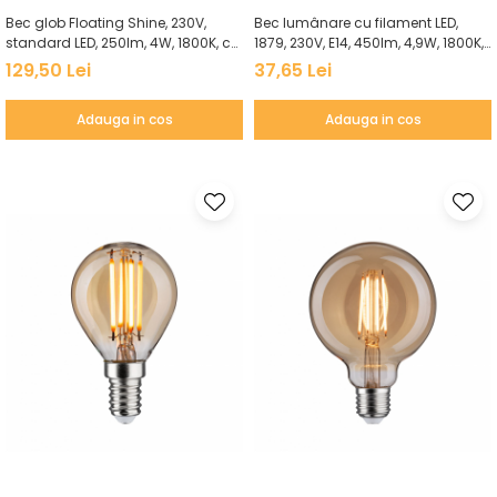
Bec glob Floating Shine, 230V,
Bec lumânare cu filament LED,
standard LED, 250lm, 4W, 1800K, cu
1879, 230V, E14, 450lm, 4,9W, 1800K,
flux luminos variabil, auriu
flux luminos variabil în 3 pași, auriu
129,50 Lei
37,65 Lei
Adauga in cos
Adauga in cos