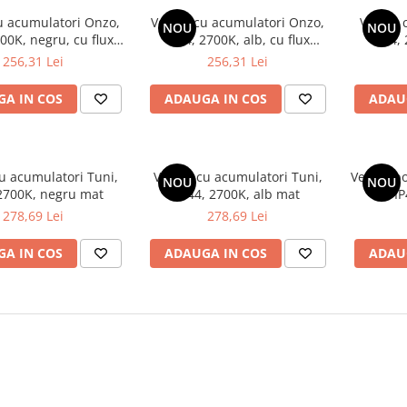
u acumulatori Onzo,
Veioză cu acumulatori Onzo,
Veioză 
NOU
NOU
700K, negru, cu flux
IP44, 2700K, alb, cu flux
IP44,
 variabil în 3 pași
luminos variabil în 3 pași
256,31 Lei
256,31 Lei
A IN COS
ADAUGA IN COS
ADAU
u acumulatori Tuni,
Veioză cu acumulatori Tuni,
Veioză po
NOU
NOU
 2700K, negru mat
IP44, 2700K, alb mat
IP
278,69 Lei
278,69 Lei
A IN COS
ADAUGA IN COS
ADAU