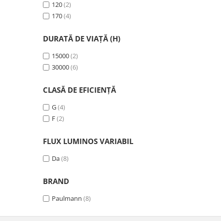
120
(2)
Spoturi
170
(4)
Iluminat portabil
DURATĂ DE VIAȚĂ (H)
Iluminat tablouri
Living
15000
(2)
30000
(6)
Iluminat fonoabsorbant
Aplice
CLASĂ DE EFICIENȚĂ
Familia June
G
(4)
Familia Lirena
F
(2)
Familia Melira
Familia ULine
FLUX LUMINOS VARIABIL
Iluminat pentru plante
Da
(8)
Lampadare
Penduluri
BRAND
Plafoniere
Profile luminoase
Paulmann
(8)
Suspensii