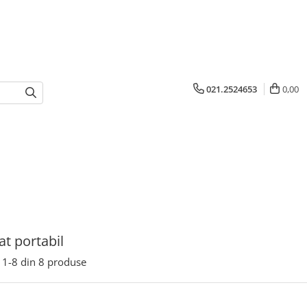
021.2524653
0,00
at portabil
1-
8
din
8
produse