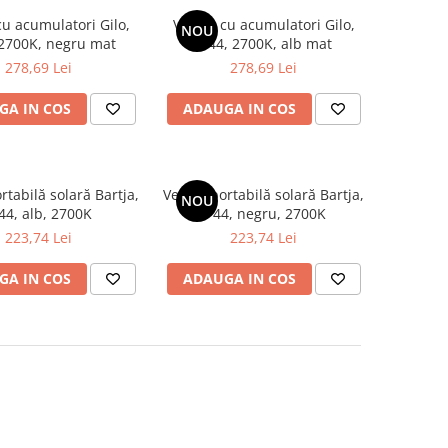
cu acumulatori Gilo,
Veioză cu acumulatori Gilo,
NOU
 2700K, negru mat
IP44, 2700K, alb mat
278,69 Lei
278,69 Lei
GA IN COS
ADAUGA IN COS
rtabilă solară Bartja,
Veioză portabilă solară Bartja,
NOU
44, alb, 2700K
IP44, negru, 2700K
223,74 Lei
223,74 Lei
GA IN COS
ADAUGA IN COS