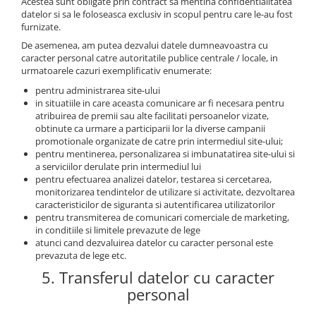
Acestea sunt obligate prin contract sa mentina confidentialitatea
datelor si sa le foloseasca exclusiv in scopul pentru care le-au fost
furnizate.
De asemenea, am putea dezvalui datele dumneavoastra cu
caracter personal catre autoritatile publice centrale / locale, in
urmatoarele cazuri exemplificativ enumerate:
pentru administrarea site-ului
in situatiile in care aceasta comunicare ar fi necesara pentru
atribuirea de premii sau alte facilitati persoanelor vizate,
obtinute ca urmare a participarii lor la diverse campanii
promotionale organizate de catre prin intermediul site-ului;
pentru mentinerea, personalizarea si imbunatatirea site-ului si
a serviciilor derulate prin intermediul lui
pentru efectuarea analizei datelor, testarea si cercetarea,
monitorizarea tendintelor de utilizare si activitate, dezvoltarea
caracteristicilor de siguranta si autentificarea utilizatorilor
pentru transmiterea de comunicari comerciale de marketing,
in conditiile si limitele prevazute de lege
atunci cand dezvaluirea datelor cu caracter personal este
prevazuta de lege etc.
5. Transferul datelor cu caracter
personal