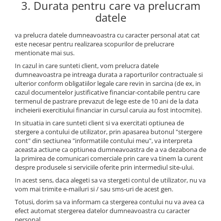
3. Durata pentru care va prelucram
datele
va prelucra datele dumneavoastra cu caracter personal atat cat
este necesar pentru realizarea scopurilor de prelucrare
mentionate mai sus.
In cazul in care sunteti client, vom prelucra datele
dumneavoastra pe intreaga durata a raporturilor contractuale si
ulterior conform obligatiilor legale care revin in sarcina (de ex, in
cazul documentelor justificative financiar-contabile pentru care
termenul de pastrare prevazut de lege este de 10 ani de la data
incheierii exercitiului financiar in cursul caruia au fost intocmite).
In situatia in care sunteti client si va exercitati optiunea de
stergere a contului de utilizator, prin apasarea butonul "stergere
cont" din sectiunea "informatiile contului meu", va interpreta
aceasta actiune ca optiunea dumneavoastra de a va dezabona de
la primirea de comunicari comerciale prin care va tinem la curent
despre produsele si serviciile oferite prin intermediul site-ului.
In acest sens, daca alegeti sa va stergeti contul de utilizator, nu va
vom mai trimite e-mailuri si / sau sms-uri de acest gen.
Totusi, dorim sa va informam ca stergerea contului nu va avea ca
efect automat stergerea datelor dumneavoastra cu caracter
personal.