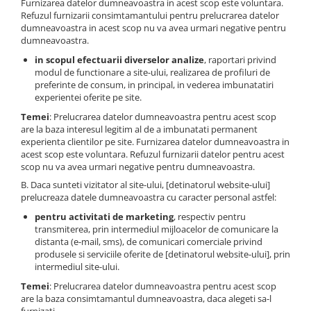
Furnizarea datelor dumneavoastra in acest scop este voluntara.
Refuzul furnizarii consimtamantului pentru prelucrarea datelor
dumneavoastra in acest scop nu va avea urmari negative pentru
dumneavoastra.
in scopul efectuarii diverselor analize
, raportari privind
modul de functionare a site-ului, realizarea de profiluri de
preferinte de consum, in principal, in vederea imbunatatiri
experientei oferite pe site.
Temei
: Prelucrarea datelor dumneavoastra pentru acest scop
are la baza interesul legitim al de a imbunatati permanent
experienta clientilor pe site. Furnizarea datelor dumneavoastra in
acest scop este voluntara. Refuzul furnizarii datelor pentru acest
scop nu va avea urmari negative pentru dumneavoastra.
B. Daca sunteti vizitator al site-ului, [detinatorul website-ului]
prelucreaza datele dumneavoastra cu caracter personal astfel:
pentru activitati de marketing
, respectiv pentru
transmiterea, prin intermediul mijloacelor de comunicare la
distanta (e-mail, sms), de comunicari comerciale privind
produsele si serviciile oferite de [detinatorul website-ului], prin
intermediul site-ului.
Temei
: Prelucrarea datelor dumneavoastra pentru acest scop
are la baza consimtamantul dumneavoastra, daca alegeti sa-l