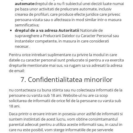
automate
dreptul de a nu fi subiectul unei decizii luate numai
pe baza unor activitati de prelucrare automate, inclusiv
crearea de profiluri, care produce efecte juridice care privesc
persoana vizata sau o afecteaza in mod similar intr-o masura
semnificativa;
dreptul de a va adresa Autoritatii
Nationale de
supraveghere a Prelucrarii Datelor cu Caracter Personal sau
instantelor competente, in masura in care considerati
necesar.
Pentru orice intrebari suplimentare cu privire la modul in care
datele cu caracter personal sunt prelucrate si pentru a va exercita
drepturile mentionate mai sus, va rugam sa va adresati la adresa
de email:
7. Confidentialitatea minorilor
nu contacteaza cu buna stiinta sau nu colecteaza informatii de la
persoane cu varsta sub 18 ani. Website-ul nu are ca scop
solicitarea de informatii de orice fel de la persoane cu varsta sub
18 ani.
Daca printr-o eroare intram in posesia unor astfel de informatii si
suntem instiintati de acest lucru, vom obtine consimtamantul
parental adecvat pentru a utiliza aceste informatii sau, in cazul in
care nu este posibil, vom sterge informatiile de pe serverele