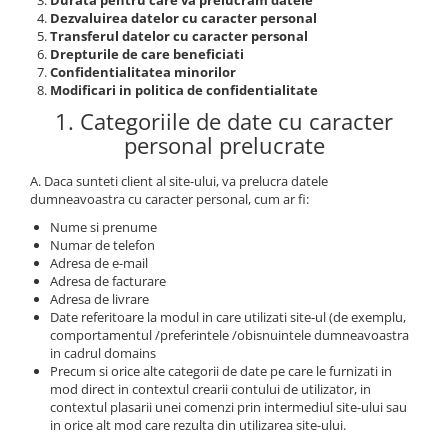
Durata pentru care va prelucram datele
Seturi de becuri
Iluminat pe cabluri
Sistem Plug&Shine
Dezvaluirea datelor cu caracter personal
Transferul datelor cu caracter personal
Accesorii
Accesorii
Drepturile de care beneficiati
Seturi si spoturi pe cablu
Benzi luminoase
Confidentialitatea minorilor
Modificari in politica de confidentialitate
Seturi si spoturi pe cablu 12V DC
Bolarzi
1. Categoriile de date cu caracter
Iluminat pe sină
Corpuri de iluminat de pardoseală
personal prelucrate
Minispoturi
Abajururi
Obiecte luminoase decorative
Accesorii
A. Daca sunteti client al site-ului, va prelucra datele
Penduluri
dumneavoastra cu caracter personal, cum ar fi:
Alimentare
Spoturi de grădină
Nume si prenume
Conectori
Numar de telefon
Spoturi de pardoseală
Penduluri
Adresa de e-mail
Spoturi subacvatice
Adresa de facturare
Sine si sisteme sină
Adresa de livrare
Solare
Sină trifazică
Date referitoare la modul in care utilizati site-ul (de exemplu,
Spoturi
Accesorii
comportamentul /preferintele /obisnuintele dumneavoastra
in cadrul domains
Iluminat pentru bucatarie
Aplice
Precum si orice alte categorii de date pe care le furnizati in
Bolarzi
mod direct in contextul crearii contului de utilizator, in
Accesorii
contextul plasarii unei comenzi prin intermediul site-ului sau
Spoturi de pardoseală
Bandă LED
in orice alt mod care rezulta din utilizarea site-ului.
Veioze
Panouri LED