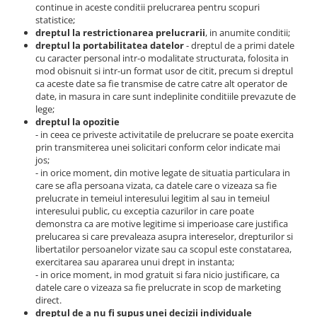
continue in aceste conditii prelucrarea pentru scopuri
statistice;
dreptul la restrictionarea prelucrarii
, in anumite conditii;
dreptul la portabilitatea datelor
- dreptul de a primi datele
cu caracter personal intr-o modalitate structurata, folosita in
mod obisnuit si intr-un format usor de citit, precum si dreptul
ca aceste date sa fie transmise de catre catre alt operator de
date, in masura in care sunt indeplinite conditiile prevazute de
lege;
dreptul la opozitie
- in ceea ce priveste activitatile de prelucrare se poate exercita
prin transmiterea unei solicitari conform celor indicate mai
jos;
- in orice moment, din motive legate de situatia particulara in
care se afla persoana vizata, ca datele care o vizeaza sa fie
prelucrate in temeiul interesului legitim al sau in temeiul
interesului public, cu exceptia cazurilor in care poate
demonstra ca are motive legitime si imperioase care justifica
prelucarea si care prevaleaza asupra intereselor, drepturilor si
libertatilor persoanelor vizate sau ca scopul este constatarea,
exercitarea sau apararea unui drept in instanta;
- in orice moment, in mod gratuit si fara nicio justificare, ca
datele care o vizeaza sa fie prelucrate in scop de marketing
direct.
dreptul de a nu fi supus unei decizii individuale