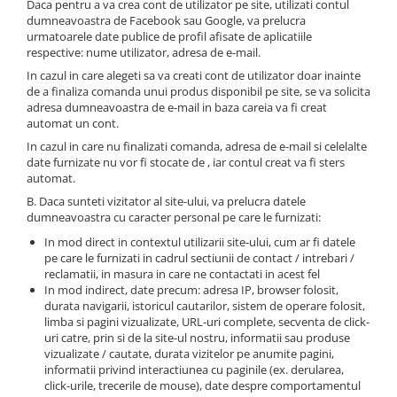
Daca pentru a va crea cont de utilizator pe site, utilizati contul
Spoturi
dumneavoastra de Facebook sau Google, va prelucra
urmatoarele date publice de profil afisate de aplicatiile
Iluminat portabil
respective: nume utilizator, adresa de e-mail.
Iluminat tablouri
In cazul in care alegeti sa va creati cont de utilizator doar inainte
de a finaliza comanda unui produs disponibil pe site, se va solicita
Living
adresa dumneavoastra de e-mail in baza careia va fi creat
automat un cont.
Iluminat fonoabsorbant
In cazul in care nu finalizati comanda, adresa de e-mail si celelalte
Aplice
date furnizate nu vor fi stocate de , iar contul creat va fi sters
Familia June
automat.
Familia Lirena
B. Daca sunteti vizitator al site-ului, va prelucra datele
Familia Melira
dumneavoastra cu caracter personal pe care le furnizati:
Familia ULine
In mod direct in contextul utilizarii site-ului, cum ar fi datele
pe care le furnizati in cadrul sectiunii de contact / intrebari /
Iluminat pentru plante
reclamatii, in masura in care ne contactati in acest fel
Lampadare
In mod indirect, date precum: adresa IP, browser folosit,
durata navigarii, istoricul cautarilor, sistem de operare folosit,
Penduluri
limba si pagini vizualizate, URL-uri complete, secventa de click-
Plafoniere
uri catre, prin si de la site-ul nostru, informatii sau produse
vizualizate / cautate, durata vizitelor pe anumite pagini,
Profile luminoase
informatii privind interactiunea cu paginile (ex. derularea,
Suspensii
click-urile, trecerile de mouse), date despre comportamentul