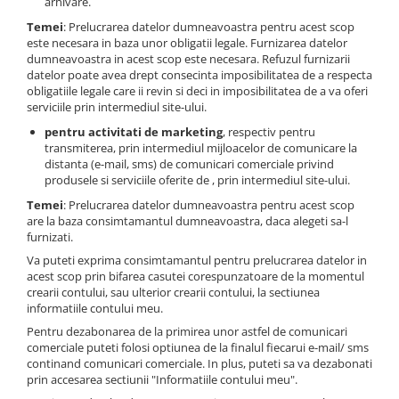
arhivare.
Temei
: Prelucrarea datelor dumneavoastra pentru acest scop
este necesara in baza unor obligatii legale. Furnizarea datelor
dumneavoastra in acest scop este necesara. Refuzul furnizarii
datelor poate avea drept consecinta imposibilitatea de a respecta
obligatiile legale care ii revin si deci in imposibilitatea de a va oferi
serviciile prin intermediul site-ului.
pentru activitati de marketing
, respectiv pentru
transmiterea, prin intermediul mijloacelor de comunicare la
distanta (e-mail, sms) de comunicari comerciale privind
produsele si serviciile oferite de , prin intermediul site-ului.
Temei
: Prelucrarea datelor dumneavoastra pentru acest scop
are la baza consimtamantul dumneavoastra, daca alegeti sa-l
furnizati.
Va puteti exprima consimtamantul pentru prelucrarea datelor in
acest scop prin bifarea casutei corespunzatoare de la momentul
crearii contului, sau ulterior crearii contului, la sectiunea
informatiile contului meu.
Pentru dezabonarea de la primirea unor astfel de comunicari
comerciale puteti folosi optiunea de la finalul fiecarui e-mail/ sms
continand comunicari comerciale. In plus, puteti sa va dezabonati
prin accesarea sectiunii "Informatiile contului meu".