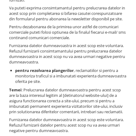
furnizati.
Va puteti exprima consimtamantul pentru prelucrarea datelor in
acest scop prin completarea si bifarea casutei corespunzatoare
din formularul pentru abonarea la newsletter disponibil pe site.
Pentru dezabonarea de la primirea unor astfel de comunicari
comerciale puteti folosi optiunea de la finalul fiecarui e-mail/ sms
continand comunicari comerciale.
Furnizarea datelor dumneavoastra in acest scop este voluntara.
Refuzul furnizarii consimtamantului pentru prelucrarea datelor
dumneavoastra in acest scop nu va avea urmari negative pentru
dumneavoastra.
pentru rezolvarea plangerilor
, reclamatiilor si pentru a
monitoriza traficul si a imbunatati experienta dumneavoastra
oferita pe site.
Temei
: Prelucrarea datelor dumneavoastra pentru acest scop
are la baza interesul legitim al [detinatorul website-ului] de a
asigura functionarea corecta a site-ului, precum si pentru a
imbunatati permanent experienta vizitatorilor site-ului, inclusiv
prin solutionarea diferitelor comentarii, intrebari sau reclamatii.
Furnizarea datelor dumneavoastra in acest scop este voluntara.
Refuzul furnizarii datelor pentru acest scop nu va avea urmari
negative pentru dumneavoastra.