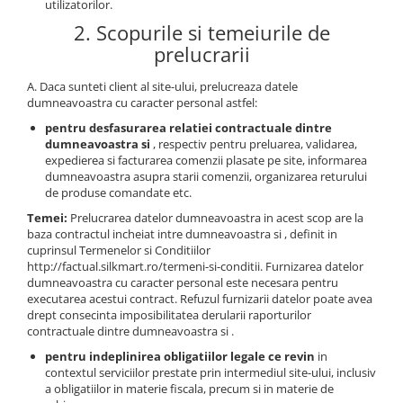
Veioze
utilizatorilor.
Panouri LED
2. Scopurile si temeiurile de
prelucrarii
Aplicat
Incastrabil
A. Daca sunteti client al site-ului, prelucreaza datele
Spoturi incastrabile
dumneavoastra cu caracter personal astfel:
pentru desfasurarea relatiei contractuale dintre
Accesorii
dumneavoastra si
, respectiv pentru preluarea, validarea,
Decorative
expedierea si facturarea comenzii plasate pe site, informarea
Iluminare decorativă
dumneavoastra asupra starii comenzii, organizarea returului
de produse comandate etc.
Iluminare generală
Temei:
Prelucrarea datelor dumneavoastra in acest scop are la
Smart
baza contractul incheiat intre dumneavoastra si , definit in
Spoturi pentru mobilier
cuprinsul Termenelor si Conditiilor
http://factual.silkmart.ro/termeni-si-conditii. Furnizarea datelor
Verticale (de perete)
dumneavoastra cu caracter personal este necesara pentru
executarea acestui contract. Refuzul furnizarii datelor poate avea
drept consecinta imposibilitatea derularii raporturilor
contractuale dintre dumneavoastra si .
pentru indeplinirea obligatiilor legale ce revin
in
contextul serviciilor prestate prin intermediul site-ului, inclusiv
a obligatiilor in materie fiscala, precum si in materie de