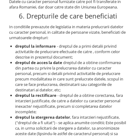
Datele cu caracter personal furnizate catre pot fi transferate in
afara Romaniei, dar doar catre state din Uniunea Europeana.
6. Drepturile de care beneficiati
In conditiile prevazute de legislatia in materia prelucrarii datelor
cu caracter personal, in calitate de persoane vizate, beneficiati de
urmatoarele drepturi:
dreptul la informare
- dreptul de a primi detalii privind
activitatile de prelucrare efectuate de catre , conform celor
descrise in prezentul document;
dreptul de acces la date
dreptul de a obtine confirmarea
din partea cu privire la prelucrarea datelor cu caracter
personal, precum si detalii privind activitatile de prelucrare
precum modalitatea in care sunt prelucrate datele, scopul in
care se face prelucrarea, destinatarii sau categoriile de
destinatari ai datelor, etc;
dreptul la rectificare
- dreptul de a obtine corectarea, fara
intarzieri justificate, de catre a datelor cu caracter personal
inexacte/ nejustificate, precum si completarea datelor
incomplete;
dreptul la stergerea datelor
, fara intarzieri nejustificate,
("dreptul de a fi uitat") - se aplica anumite conditii; Este posibil
ca, in urma solicitarii de stergere a datelor, sa anonimizeze
aceste date (lipsindu-le astfel de caracterul personal) si sa