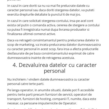
In cazul in care doriti sa nu va mai fie prelucrate datele cu
caracter personal sau daca doriti stergerea datelor, va puteti
exercita drepturile detaliate la punctul 6 de mai jos.
In cazul in care solicitati stergerea contului, insa pe acel cont
exista cel putin o comanda activa, cererea de stergere a contului
va putea fi inregistrata numai dupa livrarea produselor si
finalizarea ultimei comenzi active.
Daca va retrageti consimtamantul pentru prelucrarea datelor in
scop de marketing, va inceta prelucrarea datelor dumneavoastra
cu caracter personal in acest scop, fara insa a afecta prelucrarile
desfasurate de pe baza consimtamantului exprimat de catre
dumneavoastra inainte de retragerea acestuia.
4. Dezvaluirea datelor cu caracter
personal
Nu inchiriem / vindem datele dumneavoastra cu caracter
personal catre terte parti.
Pe langa operator, in anumite situatii, datele pot fi accesibile
pentru terte parti precum furnizori de servicii, operatori de
transport, furnizori de hosting, companii IT, numite, daca este
necesar, ca persoane imputernicite de Operator.