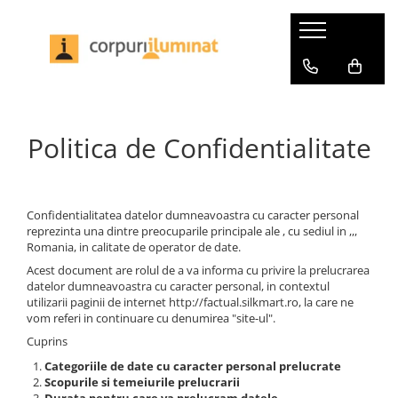
Iluminat interior
Iluminat exterior
Becuri LED
Benzi LED si accesorii
Iluminat profesional
Iluminat birou
230V
Becuri pentru plante
Accesorii
Industrial
Iluminat de asistentă
Accesorii
Becuri speciale
Bandă
Benzi LED
Politica de Confidentialitate
Aplice
Iluminat de baie
Decorative
Benzi Pro
Iluminat Horeca
Bolarzi
Aplice
Impachetare simplă
Bandă Pro
Aplice
Plafoniere
Familia Gove
Seturi de becuri
Conectori Pro
Plafoniere
Rezistente la atmosferă sărată
Confidentialitatea datelor dumneavoastra cu caracter personal
Familia Kame
Smart
Drivere si accesorii Pro
Suspensii
reprezinta una dintre preocuparile principale ale , cu sediul in ,,,
Spoturi de grădină
Familia Luena
Profile
Office
Romania, in calitate de operator de date.
Impachetare simplă
Spoturi de pardoseală
Familia Zyli
Acest document are rolul de a va informa cu privire la prelucrarea
Seturi de becuri
Set complet
Iluminat pe șină
Spoturi incastrabile
datelor dumneavoastra cu caracter personal, in contextul
LumiTiles
Tuburi LED
Spoturi încastrabile
Confort
utilizarii paginii de internet http://factual.silkmart.ro, la care ne
Benzi LED si accesorii
Oglinzi iluminate
vom referi in continuare cu denumirea "site-ul".
Panouri LED
Impachetare simplă
Set Smart
Set complet
Penduluri
Cuprins
Profile luminoase
Uzuale
Seturi de ambiantă pentru TV
Solare
Plafoniere
Categoriile de date cu caracter personal prelucrate
Impachetare simplă
Transformator
Iluminat portabil
Scopurile si temeiurile prelucrarii
Spoturi incastrabile