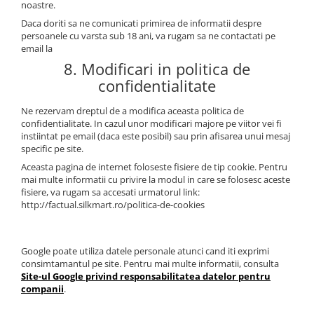
noastre.
Daca doriti sa ne comunicati primirea de informatii despre
persoanele cu varsta sub 18 ani, va rugam sa ne contactati pe
email la
8. Modificari in politica de
confidentialitate
Ne rezervam dreptul de a modifica aceasta politica de
confidentialitate. In cazul unor modificari majore pe viitor vei fi
instiintat pe email (daca este posibil) sau prin afisarea unui mesaj
specific pe site.
Aceasta pagina de internet foloseste fisiere de tip cookie. Pentru
mai multe informatii cu privire la modul in care se folosesc aceste
fisiere, va rugam sa accesati urmatorul link:
http://factual.silkmart.ro/politica-de-cookies
Google poate utiliza datele personale atunci cand iti exprimi
consimtamantul pe site. Pentru mai multe informatii, consulta
Site-ul Google privind responsabilitatea datelor pentru
companii
.