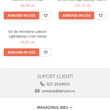
Veioze
crom metal
96,49 Lei
141,16 Lei
Panouri LED
Aplicat
ADAUGA IN COS
ADAUGA IN COS
Incastrabil
Spoturi incastrabile
Kit de întindere cabluri
Accesorii
Light&Easy crom metal
Decorative
69,87 Lei
Iluminare decorativă
ADAUGA IN COS
Iluminare generală
Smart
Spoturi pentru mobilier
Verticale (de perete)
SUPORT CLIENTI
021.2524653
comenzi@atrium.ro
MAGAZINUL MEU