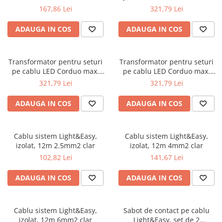
Seturi de becuri
Iluminat pe cabluri
Sistem Plug&Shine
transparent
60W 230/12V negru
167,86 Lei
321,79 Lei
Accesorii
Accesorii
ADAUGA IN COS
ADAUGA IN COS
Seturi si spoturi pe cablu
Benzi luminoase
Seturi si spoturi pe cablu 12V DC
Bolarzi
Iluminat pe sină
Corpuri de iluminat de pardoseală
Transformator pentru seturi
Transformator pentru seturi
pe cablu LED Corduo max.
pe cablu LED Corduo max.
Minispoturi
Abajururi
60W 230/12V alb
60W 230/12V crom mat
321,79 Lei
321,79 Lei
Obiecte luminoase decorative
Accesorii
Penduluri
Alimentare
ADAUGA IN COS
ADAUGA IN COS
Spoturi de grădină
Conectori
Spoturi de pardoseală
Penduluri
Cablu sistem Light&Easy,
Cablu sistem Light&Easy,
Spoturi subacvatice
Sine si sisteme sină
izolat, 12m 2.5mm2 clar
izolat, 12m 4mm2 clar
Solare
Sină trifazică
102,82 Lei
141,67 Lei
Spoturi
Accesorii
ADAUGA IN COS
ADAUGA IN COS
Iluminat pentru bucatarie
Aplice
Bolarzi
Accesorii
Spoturi de pardoseală
Bandă LED
Cablu sistem Light&Easy,
Sabot de contact pe cablu
Veioze
Panouri LED
izolat, 12m 6mm2 clar
Light&Easy, set de 2