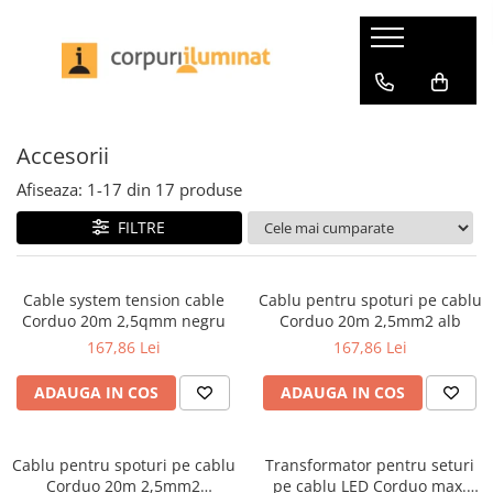
Iluminat interior
Iluminat exterior
Becuri LED
Benzi LED si accesorii
Iluminat profesional
Iluminat birou
230V
Becuri pentru plante
Accesorii
Industrial
Accesorii
Iluminat de asistentă
Accesorii
Becuri speciale
Bandă
Benzi LED
Aplice
Iluminat de baie
Decorative
Benzi Pro
Iluminat Horeca
Afiseaza:
1-
17
din
17
produse
Bolarzi
Aplice
Impachetare simplă
Bandă Pro
Aplice
FILTRE
Plafoniere
Familia Gove
Seturi de becuri
Conectori Pro
Plafoniere
Rezistente la atmosferă sărată
Familia Kame
Smart
Drivere si accesorii Pro
Suspensii
Spoturi de grădină
Cable system tension cable
Cablu pentru spoturi pe cablu
Familia Luena
Profile
Office
Impachetare simplă
Corduo 20m 2,5qmm negru
Corduo 20m 2,5mm2 alb
Spoturi de pardoseală
Familia Zyli
Seturi de becuri
Set complet
Iluminat pe șină
167,86 Lei
167,86 Lei
Spoturi incastrabile
LumiTiles
Tuburi LED
Spoturi încastrabile
Confort
Benzi LED si accesorii
Oglinzi iluminate
ADAUGA IN COS
ADAUGA IN COS
Panouri LED
Impachetare simplă
Set Smart
Set complet
Penduluri
Profile luminoase
Uzuale
Seturi de ambiantă pentru TV
Solare
Plafoniere
Cablu pentru spoturi pe cablu
Transformator pentru seturi
Impachetare simplă
Transformator
Iluminat portabil
Spoturi incastrabile
Corduo 20m 2,5mm2
pe cablu LED Corduo max.