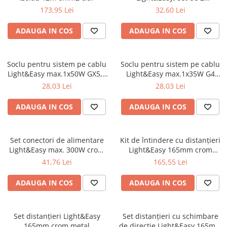
max.150W/sina
173,95 Lei
32,60 Lei
Spoturi
max.300W/cablu 12V metal
Iluminat portabil
ADAUGA IN COS
ADAUGA IN COS
Iluminat tablouri
Living
Soclu pentru sistem pe cablu
Soclu pentru sistem pe cablu
Iluminat fonoabsorbant
Light&Easy max.1x50W GX5,3
Light&Easy max.1x35W G4
negru 12V metal
negru 12V metal
Aplice
28,03 Lei
28,03 Lei
Familia June
ADAUGA IN COS
ADAUGA IN COS
Familia Lirena
Familia Melira
Familia ULine
Set conectori de alimentare
Kit de întindere cu distanțieri
Light&Easy max. 300W crom
Light&Easy 165mm crom
Iluminat pentru plante
mat 12V metal
metal
41,76 Lei
165,55 Lei
Lampadare
Penduluri
ADAUGA IN COS
ADAUGA IN COS
Plafoniere
Profile luminoase
Suspensii
Set distanțieri Light&Easy
Set distanțieri cu schimbare
165mm crom metal
de direcție Light&Easy 165mm