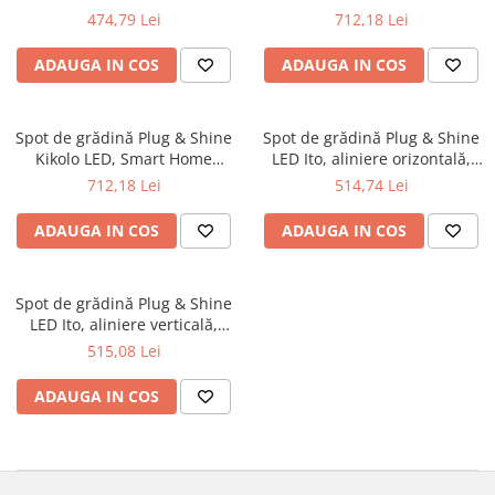
Seturi de becuri
Iluminat pe cabluri
Sistem Plug&Shine
antracit
Zigbee, IP65, RGBW+, 6,2W,
474,79 Lei
712,18 Lei
antracit
Accesorii
Accesorii
ADAUGA IN COS
ADAUGA IN COS
Seturi si spoturi pe cablu
Benzi luminoase
Seturi si spoturi pe cablu 12V DC
Bolarzi
Iluminat pe sină
Corpuri de iluminat de pardoseală
Spot de grădină Plug & Shine
Spot de grădină Plug & Shine
Kikolo LED, Smart Home
LED Ito, aliniere orizontală,
Minispoturi
Abajururi
Zigbee, "insect friendly", IP65,
IP65, 3000K, 6W, antracit
712,18 Lei
514,74 Lei
Obiecte luminoase decorative
Accesorii
temperatură de culoare
Penduluri
variabilă, 6,2W, antracit
Alimentare
ADAUGA IN COS
ADAUGA IN COS
Spoturi de grădină
Conectori
Spoturi de pardoseală
Penduluri
Spot de grădină Plug & Shine
Spoturi subacvatice
Sine si sisteme sină
LED Ito, aliniere verticală,
Solare
Sină trifazică
IP65, 3000K, 6W, antracit
515,08 Lei
Spoturi
Accesorii
ADAUGA IN COS
Iluminat pentru bucatarie
Aplice
Bolarzi
Accesorii
Spoturi de pardoseală
Bandă LED
Veioze
Panouri LED