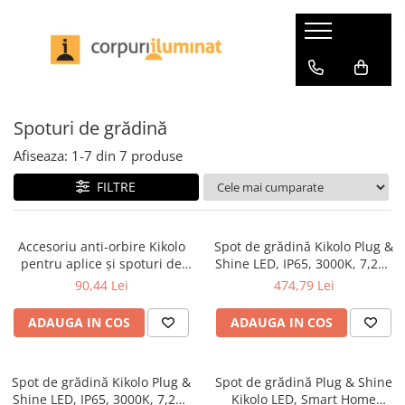
Iluminat interior
Iluminat exterior
Becuri LED
Benzi LED si accesorii
Iluminat profesional
Iluminat birou
230V
Becuri pentru plante
Accesorii
Industrial
Spoturi de grădină
Iluminat de asistentă
Accesorii
Becuri speciale
Bandă
Benzi LED
Aplice
Iluminat de baie
Decorative
Benzi Pro
Iluminat Horeca
Afiseaza:
1-
7
din
7
produse
Bolarzi
Aplice
Impachetare simplă
Bandă Pro
Aplice
FILTRE
Plafoniere
Familia Gove
Seturi de becuri
Conectori Pro
Plafoniere
Rezistente la atmosferă sărată
Familia Kame
Smart
Drivere si accesorii Pro
Suspensii
Spoturi de grădină
Accesoriu anti-orbire Kikolo
Spot de grădină Kikolo Plug &
Familia Luena
Profile
Office
Impachetare simplă
pentru aplice și spoturi de
Shine LED, IP65, 3000K, 7,2W,
Spoturi de pardoseală
Familia Zyli
Seturi de becuri
Set complet
Iluminat pe șină
grădină
antracit
90,44 Lei
474,79 Lei
Spoturi incastrabile
LumiTiles
Tuburi LED
Spoturi încastrabile
Confort
Benzi LED si accesorii
Oglinzi iluminate
ADAUGA IN COS
ADAUGA IN COS
Panouri LED
Impachetare simplă
Set Smart
Set complet
Penduluri
Profile luminoase
Uzuale
Seturi de ambiantă pentru TV
Solare
Plafoniere
Spot de grădină Kikolo Plug &
Spot de grădină Plug & Shine
Impachetare simplă
Transformator
Iluminat portabil
Spoturi incastrabile
Shine LED, IP65, 3000K, 7,2W,
Kikolo LED, Smart Home