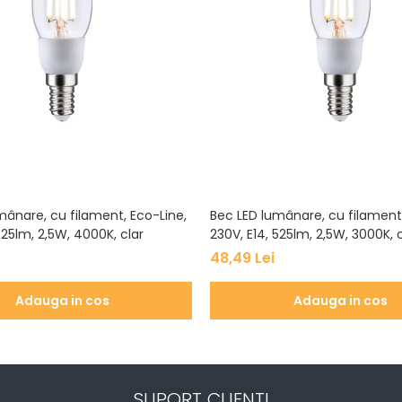
mânare, cu filament, Eco-Line,
Bec LED lumânare, cu filament,
525lm, 2,5W, 4000K, clar
230V, E14, 525lm, 2,5W, 3000K, c
48,49 Lei
Adauga in cos
Adauga in cos
SUPORT CLIENTI