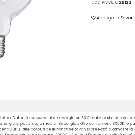
Cod Produs:
29123
Adauga la Favori
itatea. Datorită consumului de energie cu 60% mai mic și a duratei de
energia și pot proteja mediul. Becul glob G95 cu filament, 3000K, o put
penduluri și alte corpuri de iluminat de tavan și creează o atmosferă pl
. Temperatura de culoare: 3000K - Alb cald Fabricat din sticlă plină de î