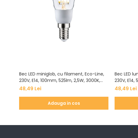
Veioze
Panouri LED
Aplicat
Incastrabil
Spoturi incastrabile
Accesorii
Decorative
Iluminare decorativă
Iluminare generală
Bec LED miniglob, cu filament, Eco-Line,
Bec LED lu
Smart
230V, E14, 100mm, 525lm, 2,5W, 3000K,
230V, E14, 
Spoturi pentru mobilier
clar
48,49 Lei
48,49 Lei
Verticale (de perete)
Adauga in cos