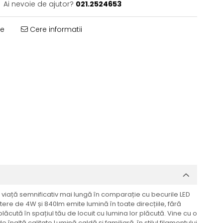
Ai nevoie de ajutor?
021.2524653
te
Cere informatii
 viață semnificativ mai lungă în comparație cu becurile LED
ere de 4W și 840lm emite lumină în toate direcțiile, fără
ăcută în spațiul tău de locuit cu lumina lor plăcută. Vine cu o
naltă calitate Lumină caldă și familiară, în stilul filamentului