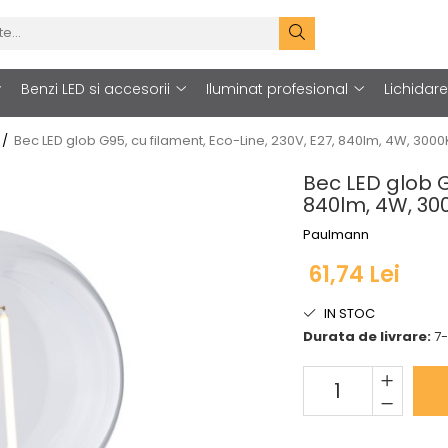
Benzi LED si accesorii
Iluminat profesional
Lichidar
 /
Bec LED glob G95, cu filament, Eco-Line, 230V, E27, 840lm, 4W, 3000K
Bec LED glob G
840lm, 4W, 300
Paulmann
61,74 Lei
IN STOC
Durata de livrare:
7-