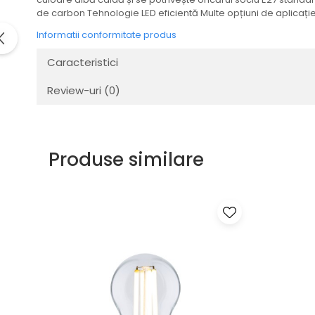
Veioze
de carbon Tehnologie LED eficientă Multe opțiuni de aplicație 
Spoturi
Iluminat portabil
Informatii conformitate produs
Iluminat tablouri
Caracteristici
Living
Review-uri
(0)
Iluminat fonoabsorbant
Aplice
Familia June
Familia Lirena
Produse similare
Familia Melira
Familia ULine
Iluminat pentru plante
Lampadare
Penduluri
Plafoniere
Profile luminoase
Suspensii