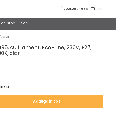
021.2524653
0,00
e de stoc
Blog
, clar
95, cu filament, Eco-Line, 230V, E27,
0K, clar
10 zile
Adauga in cos