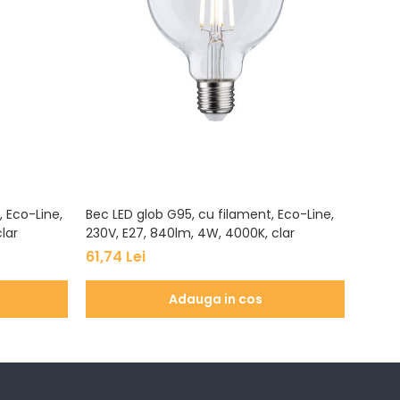
 Eco-Line,
Bec LED glob G95, cu filament, Eco-Line,
Bec LE
lar
230V, E27, 840lm, 4W, 4000K, clar
230V,
61,74 Lei
52,93
Adauga in cos