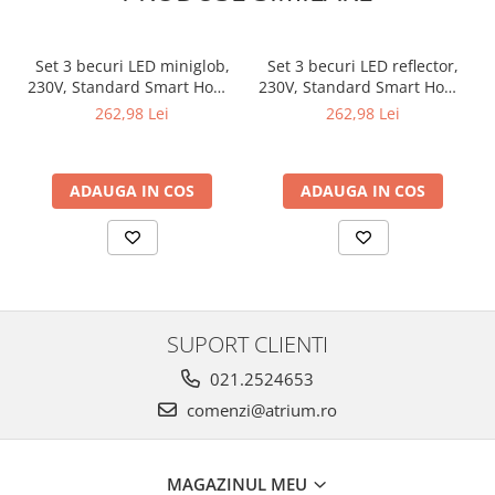
Veioze
Panouri LED
Set 3 becuri LED miniglob,
Set 3 becuri LED reflector,
Aplicat
230V, Standard Smart Home
230V, Standard Smart Home
Incastrabil
Zigbee 3.0, E14, 3x470lm,
Zigbee 3.0, GU10, 3x350lm,
262,98 Lei
262,98 Lei
Spoturi incastrabile
3x5W, RGBW+, flux luminos
3x4,8W, RGBW+, flux
variabil, mat
luminos variabil, negru mat
Accesorii
Decorative
ADAUGA IN COS
ADAUGA IN COS
Iluminare decorativă
Iluminare generală
Smart
Spoturi pentru mobilier
Verticale (de perete)
SUPORT CLIENTI
021.2524653
comenzi@atrium.ro
MAGAZINUL MEU