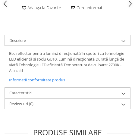
Spoturi
Adauga la Favorite
Cere informatii
Iluminat portabil
Iluminat tablouri
Living
Descriere
Iluminat fonoabsorbant
Aplice
Bec reflector pentru lumină direcționată în spoturi cu tehnologie
Familia June
LED eficientă și soclu GU10. Lumină direcționată Durată lungă de
viață Tehnologie LED eficientă Temperatura de culoare: 2700K -
Familia Lirena
Alb cald
Familia Melira
Informatii conformitate produs
Familia ULine
Iluminat pentru plante
Caracteristici
Lampadare
Review-uri
(0)
Penduluri
Plafoniere
Profile luminoase
Suspensii
PRODUSE SIMILARE