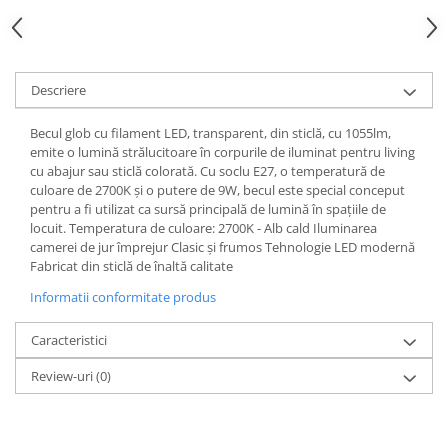
Spoturi
Iluminat portabil
Iluminat tablouri
Descriere
Living
Becul glob cu filament LED, transparent, din sticlă, cu 1055lm,
Iluminat fonoabsorbant
emite o lumină strălucitoare în corpurile de iluminat pentru living
Aplice
cu abajur sau sticlă colorată. Cu soclu E27, o temperatură de
culoare de 2700K și o putere de 9W, becul este special conceput
Familia June
pentru a fi utilizat ca sursă principală de lumină în spațiile de
Familia Lirena
locuit. Temperatura de culoare: 2700K - Alb cald Iluminarea
Familia Melira
camerei de jur împrejur Clasic și frumos Tehnologie LED modernă
Fabricat din sticlă de înaltă calitate
Familia ULine
Iluminat pentru plante
Informatii conformitate produs
Lampadare
Caracteristici
Penduluri
Plafoniere
Review-uri
(0)
Profile luminoase
Suspensii