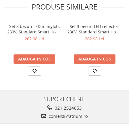
Veioze
PRODUSE SIMILARE
Panouri LED
Aplicat
Incastrabil
Set 3 becuri LED miniglob,
Set 3 becuri LED reflector,
230V, Standard Smart Home
230V, Standard Smart Home
Spoturi incastrabile
Zigbee 3.0, E14, 3x470lm,
Zigbee 3.0, GU10, 3x350lm,
262,98 Lei
262,98 Lei
Accesorii
3x5W, RGBW+, flux luminos
3x4,8W, RGBW+, flux
variabil, mat
luminos variabil, negru mat
Decorative
Iluminare decorativă
ADAUGA IN COS
ADAUGA IN COS
Iluminare generală
Smart
Spoturi pentru mobilier
Verticale (de perete)
SUPORT CLIENTI
021.2524653
comenzi@atrium.ro