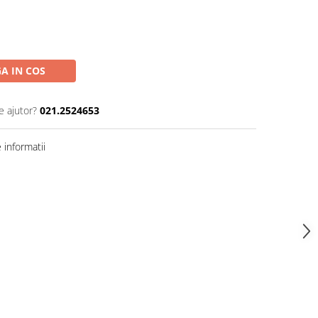
A IN COS
e ajutor?
021.2524653
informatii