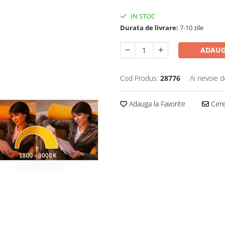
IN STOC
Durata de livrare:
7-10 zile
ADAUG
Cod Produs:
28776
Ai nevoie d
Adauga la Favorite
Cere 