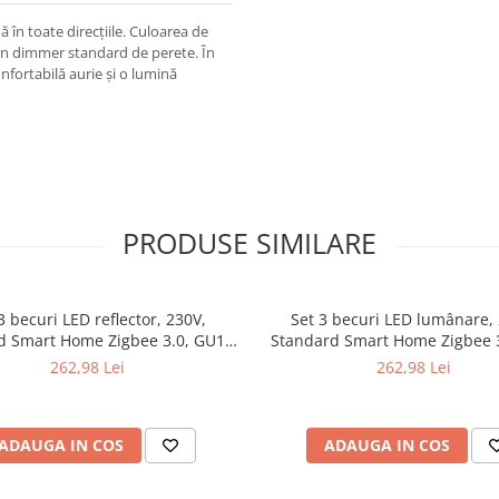
în toate direcțiile. Culoarea de
d un dimmer standard de perete. În
onfortabilă aurie și o lumină
PRODUSE SIMILARE
3 becuri LED reflector, 230V,
Set 3 becuri LED lumânare, 
d Smart Home Zigbee 3.0, GU10,
Standard Smart Home Zigbee 3
, 3x4,8W, RGBW+, flux luminos
3x470lm, 3x5W, RGBW+, flux 
262,98 Lei
262,98 Lei
variabil, negru mat
variabil, mat
ADAUGA IN COS
ADAUGA IN COS