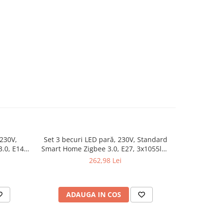
230V,
Set 3 becuri LED pară, 230V, Standard
Bec LED mi
.0, E14,
Smart Home Zigbee 3.0, E27, 3x1055lm,
Home Zi
luminos
3x11W, RGBW+, flux luminos variabil,
RGBW+, 
262,98 Lei
mat
ADAUGA IN COS
AD