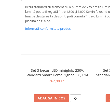
Spoturi
Becul standard cu filament cu o putere de 7 W emite lumină 
Iluminat portabil
lumină poate fi reglată între 1.800 și 3.000 Kelvin folosin
funcție de starea ta de spirit, poți comuta între o lumină c
Iluminat tablouri
plăcută de zi albă.
Living
Informatii conformitate produs
Iluminat fonoabsorbant
Aplice
Familia June
Familia Lirena
Familia Melira
Familia ULine
Set 3 becuri LED miniglob, 230V,
Set 
Iluminat pentru plante
Standard Smart Home Zigbee 3.0, E14,
Standar
Lampadare
3x470lm, 3x5W, RGBW+, flux luminos
3x350lm
262,98 Lei
variabil, mat
Penduluri
Plafoniere
ADAUGA IN COS
Profile luminoase
Suspensii