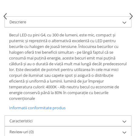
Spoturi
Iluminat portabil
Descriere
Iluminat tablouri
Living
Becul LED cu pini G4, cu 300 de lumeni, este mic, compact și
puternic și reprezintă o alternativă excelentă cu LED pentru
Iluminat fonoabsorbant
becurile cu halogen de joasă tensiune. Înlocuirea becurilor cu
Aplice
halogen oferă trei beneficii simultan - pe lângă faptul că se
consumă mai puțină energie, aceste becuri emit mai puțină
Familia June
căldură și au o durată de viață mult mai lungă decât predecesorul
Familia Lirena
lor. Este deosebit de potrivit pentru utilizarea în cele mai mici
Familia Melira
corpuri de iluminat sau capete spot și asigură o distribuție
eficientă și uniformă a luminii. lumină de jur împrejur
Familia ULine
temperatura culorii: 4000K - Alb neutru becul cu economie de
Iluminat pentru plante
energie conservă până la 80% în comparație cu becurile
Lampadare
convenționale
Penduluri
Informatii conformitate produs
Plafoniere
Caracteristici
Profile luminoase
Suspensii
Review-uri
(0)