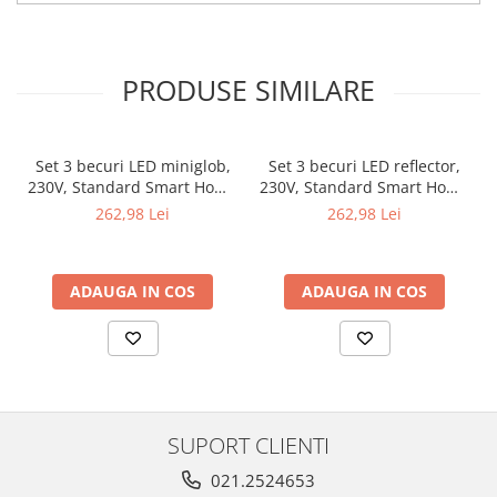
Veioze
Panouri LED
Aplicat
PRODUSE SIMILARE
Incastrabil
Spoturi incastrabile
Accesorii
Set 3 becuri LED miniglob,
Set 3 becuri LED reflector,
230V, Standard Smart Home
230V, Standard Smart Home
Decorative
Zigbee 3.0, E14, 3x470lm,
Zigbee 3.0, GU10, 3x350lm,
262,98 Lei
262,98 Lei
Iluminare decorativă
3x5W, RGBW+, flux luminos
3x4,8W, RGBW+, flux
Iluminare generală
variabil, mat
luminos variabil, negru mat
Smart
ADAUGA IN COS
ADAUGA IN COS
Spoturi pentru mobilier
Verticale (de perete)
SUPORT CLIENTI
021.2524653