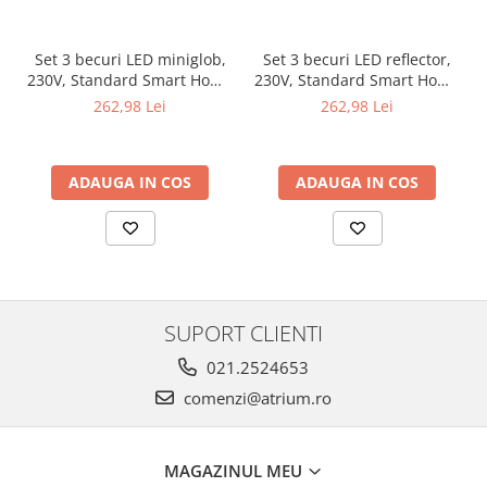
Veioze
Panouri LED
Set 3 becuri LED miniglob,
Set 3 becuri LED reflector,
Aplicat
230V, Standard Smart Home
230V, Standard Smart Home
Incastrabil
Zigbee 3.0, E14, 3x470lm,
Zigbee 3.0, GU10, 3x350lm,
262,98 Lei
262,98 Lei
3x5W, RGBW+, flux luminos
3x4,8W, RGBW+, flux
Spoturi incastrabile
variabil, mat
luminos variabil, negru mat
Accesorii
ADAUGA IN COS
ADAUGA IN COS
Decorative
Iluminare decorativă
Iluminare generală
Smart
Spoturi pentru mobilier
Verticale (de perete)
SUPORT CLIENTI
021.2524653
comenzi@atrium.ro
MAGAZINUL MEU