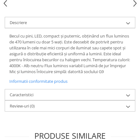
Spoturi
Iluminat portabil
Descriere
Iluminat tablouri
Living
Becul cu pini, LED, compact și puternic, obținând un flux luminos
de 470 lumeni cu doar 5 wați. Este deosebit de potrivit pentru
Iluminat fonoabsorbant
utilizarea în cele mai mici corpuri de iluminat sau capete spot și
Aplice
asigură o distribuție eficientă și uniformă a luminii. Este ideal
pentru înlocuirea becurilor cu halogen vechi. Temperatura culorii:
Familia June
4000K - Alb neutru Flux luminos variabil Lumină de jur împrejur
Familia Lirena
Mic și luminos Înlocuire simplă: datorită soclului G9
Familia Melira
Informatii conformitate produs
Familia ULine
Iluminat pentru plante
Caracteristici
Lampadare
Review-uri
(0)
Penduluri
Plafoniere
Profile luminoase
Suspensii
PRODUSE SIMILARE