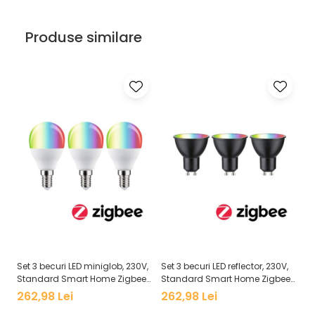
Veioze
Panouri LED
Produse similare
Aplicat
Incastrabil
Spoturi incastrabile
Accesorii
Decorative
Iluminare decorativă
Iluminare generală
Smart
Spoturi pentru mobilier
Verticale (de perete)
Set 3 becuri LED miniglob, 230V,
Set 3 becuri LED reflector, 230V,
Se
Standard Smart Home Zigbee
Standard Smart Home Zigbee
S
3.0, E14, 3x470lm, 3x5W, RGBW+,
3.0, GU10, 3x350lm, 3x4,8W,
3.
262,98 Lei
262,98 Lei
2
flux luminos variabil, mat
RGBW+, flux luminos variabil,
fl