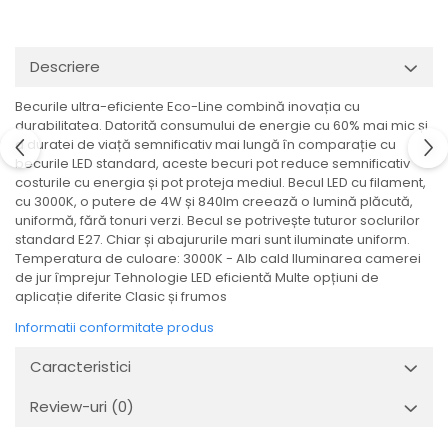
Veioze
Spoturi
Iluminat portabil
Descriere
Iluminat tablouri
Becurile ultra-eficiente Eco-Line combină inovația cu
Living
durabilitatea. Datorită consumului de energie cu 60% mai mic și
Iluminat fonoabsorbant
a duratei de viață semnificativ mai lungă în comparație cu
becurile LED standard, aceste becuri pot reduce semnificativ
Aplice
costurile cu energia și pot proteja mediul. Becul LED cu filament,
Familia June
cu 3000K, o putere de 4W și 840lm creează o lumină plăcută,
Familia Lirena
uniformă, fără tonuri verzi. Becul se potrivește tuturor soclurilor
standard E27. Chiar și abajururile mari sunt iluminate uniform.
Familia Melira
Temperatura de culoare: 3000K - Alb cald Iluminarea camerei
Familia ULine
de jur împrejur Tehnologie LED eficientă Multe opțiuni de
Iluminat pentru plante
aplicație diferite Clasic și frumos
Lampadare
Informatii conformitate produs
Penduluri
Caracteristici
Plafoniere
Profile luminoase
Review-uri
(0)
Suspensii