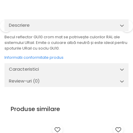
Veioze
Spoturi
Iluminat portabil
Iluminat tablouri
Descriere
Living
Becul reflector GU10 crom mat se potrivește culorilor RAL ale
Iluminat fonoabsorbant
sistemului URail. Emite o culoare albă neutră și este ideal pentru
spoturile URail cu soclu GU10.
Aplice
Familia June
Informatii conformitate produs
Familia Lirena
Caracteristici
Familia Melira
Familia ULine
Review-uri
(0)
Iluminat pentru plante
Lampadare
Penduluri
Produse similare
Plafoniere
Profile luminoase
Suspensii