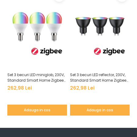
Veioze
Panouri LED
Aplicat
Incastrabil
Spoturi incastrabile
Accesorii
Decorative
Iluminare decorativă
Iluminare generală
Set 3 becuri LED miniglob, 230V,
Set 3 becuri LED reflector, 230V,
Se
Smart
Standard Smart Home Zigbee
Standard Smart Home Zigbee
S
Spoturi pentru mobilier
3.0, E14, 3x470lm, 3x5W, RGBW+,
3.0, GU10, 3x350lm, 3x4,8W,
3.
262,98 Lei
262,98 Lei
2
flux luminos variabil, mat
RGBW+, flux luminos variabil,
fl
Verticale (de perete)
negru mat
Adauga in cos
Adauga in cos