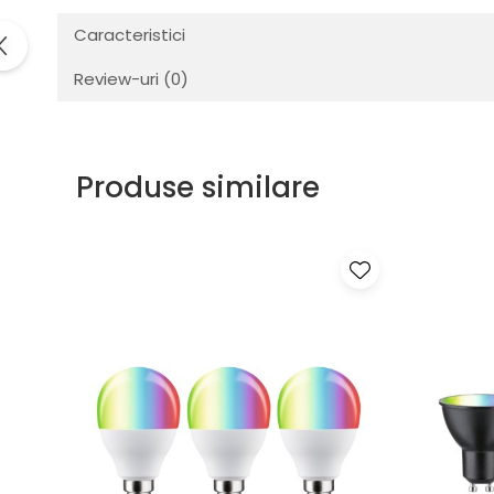
Veioze
Spoturi
Caracteristici
Iluminat portabil
Review-uri
(0)
Iluminat tablouri
Living
Iluminat fonoabsorbant
Produse similare
Aplice
Familia June
Familia Lirena
Familia Melira
Familia ULine
Iluminat pentru plante
Lampadare
Penduluri
Plafoniere
Profile luminoase
Suspensii