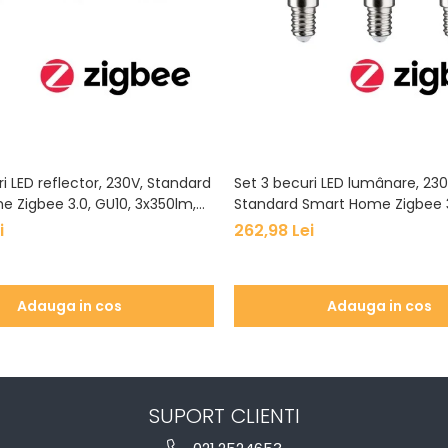
i LED reflector, 230V, Standard
Set 3 becuri LED lumânare, 230
 Zigbee 3.0, GU10, 3x350lm,
Standard Smart Home Zigbee 3.
W+, flux luminos variabil,
3x470lm, 3x5W, RGBW+, flux l
i
262,98 Lei
variabil, mat
Adauga in cos
Adauga in cos
SUPORT CLIENTI