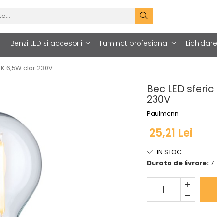
Benzi LED si accesorii
Iluminat profesional
Lichidar
0K 6,5W clar 230V
Bec LED sferic
230V
Paulmann
25,21 Lei
IN STOC
Durata de livrare:
7-