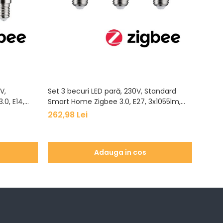
V,
Set 3 becuri LED pară, 230V, Standard
Bec L
0, E14,
Smart Home Zigbee 3.0, E27, 3x1055lm,
Home 
uminos
3x11W, RGBW+, flux luminos variabil, mat
flux l
262,98 Lei
97,06
Adauga in cos