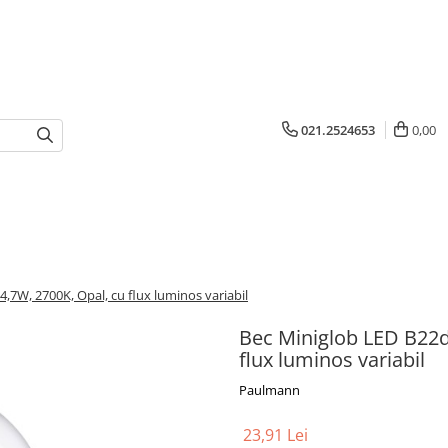
021.2524653
0,00
4,7W, 2700K, Opal, cu flux luminos variabil
Bec Miniglob LED B22d,
flux luminos variabil
Paulmann
23,91 Lei