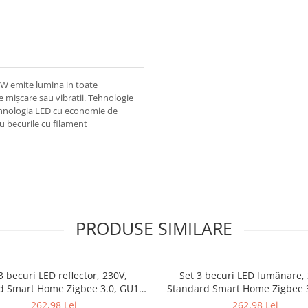
.7W emite lumina in toate
de mișcare sau vibrații. Tehnologie
ehnologia LED cu economie de
 becurile cu filament
PRODUSE SIMILARE
3 becuri LED reflector, 230V,
Set 3 becuri LED lumânare, 
d Smart Home Zigbee 3.0, GU10,
Standard Smart Home Zigbee 3
, 3x4,8W, RGBW+, flux luminos
3x470lm, 3x5W, RGBW+, flux 
262,98 Lei
262,98 Lei