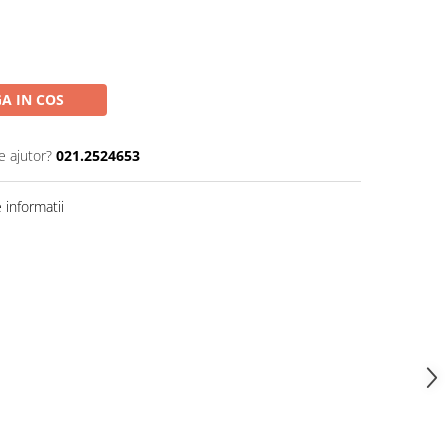
A IN COS
e ajutor?
021.2524653
informatii