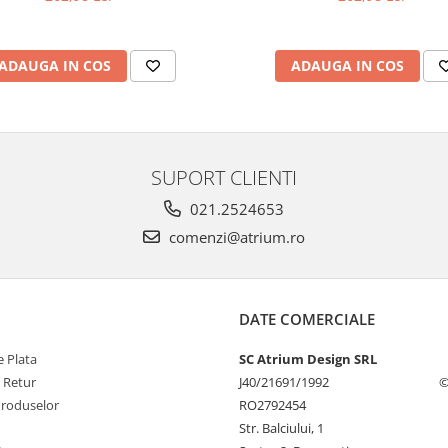
variabil, negru mat
variabil, mat
ADAUGA IN COS
ADAUGA IN COS
SUPORT CLIENTI
021.2524653
comenzi@atrium.ro
DATE COMERCIALE
 Plata
SC Atrium Design SRL
e Retur
J40/21691/1992
©
Produselor
RO2792454
Str. Balciului, 1