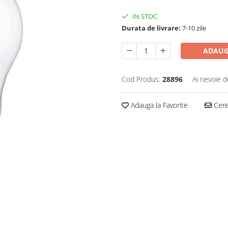
IN STOC
Durata de livrare:
7-10 zile
ADAUG
Cod Produs:
28896
Ai nevoie d
Adauga la Favorite
Cere 