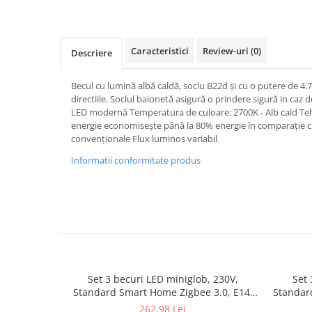
Spoturi
Iluminat portabil
Caracteristici
Review-uri
(0)
Descriere
Iluminat tablouri
Living
Becul cu lumină albă caldă, soclu B22d și cu o putere de 4
Iluminat fonoabsorbant
directiile. Soclul baionetă asigură o prindere sigură in caz 
LED modernă Temperatura de culoare: 2700K - Alb cald T
Aplice
energie economisește până la 80% energie în comparație cu
Familia June
convenționale Flux luminos variabil
Familia Lirena
Informatii conformitate produs
Familia Melira
Familia ULine
Iluminat pentru plante
Lampadare
Penduluri
Plafoniere
Profile luminoase
Set 3 becuri LED miniglob, 230V,
Set 
Standard Smart Home Zigbee 3.0, E14,
Standar
Suspensii
3x470lm, 3x5W, RGBW+, flux luminos
3x350lm
262,98 Lei