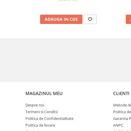
Veioze
variabil, mat
Panouri LED
Aplicat
ADAUGA IN COS
Incastrabil
Spoturi incastrabile
Accesorii
Decorative
Iluminare decorativă
Iluminare generală
Smart
Spoturi pentru mobilier
Verticale (de perete)
MAGAZINUL MEU
CLIENTI
Despre noi
Metode de
Termeni si Conditii
Politica d
Politica de Confidentialitate
Garantia 
Politica de livrare
ANPC