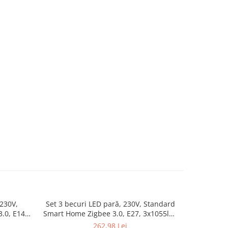
230V,
Set 3 becuri LED pară, 230V, Standard
Bec LED mi
.0, E14,
Smart Home Zigbee 3.0, E27, 3x1055lm,
Home Zi
luminos
3x11W, RGBW+, flux luminos variabil,
RGBW+, 
262,98 Lei