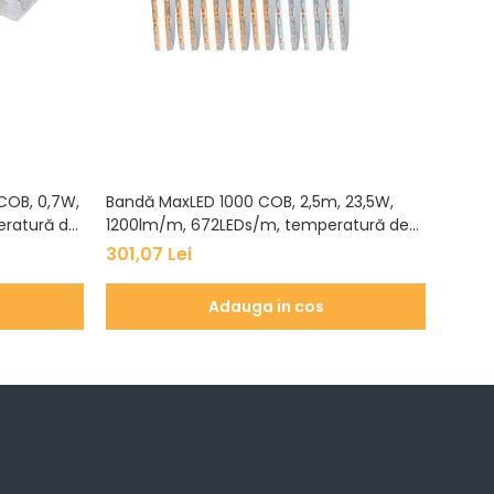
COB, 0,7W,
Bandă MaxLED 1000 COB, 2,5m, 23,5W,
Set b
eratură de
1200lm/m, 672LEDs/m, temperatură de
25,5W
culoare variabilă
tempe
301,07 Lei
643,7
Adauga in cos