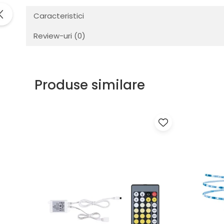
Veioze
Spoturi
Caracteristici
Iluminat portabil
Review-uri
(0)
Iluminat tablouri
Living
Iluminat fonoabsorbant
Produse similare
Aplice
Familia June
Familia Lirena
Familia Melira
Familia ULine
Iluminat pentru plante
Lampadare
Penduluri
Plafoniere
Profile luminoase
Suspensii