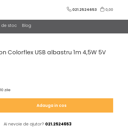
021.2524653
0,00
e de stoc
Blog
n Colorflex USB albastru 1m 4,5W 5V
10 zile
Adauga in cos
Ai nevoie de ajutor?
021.2524653