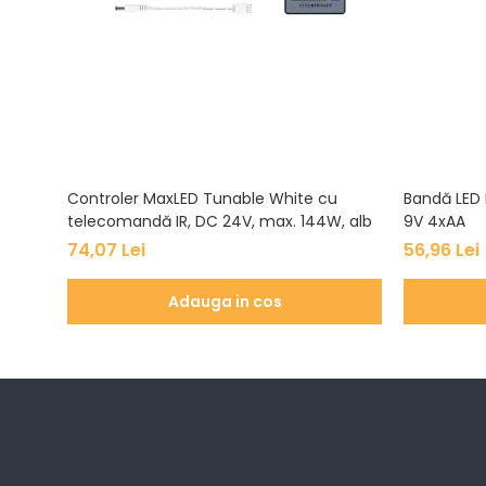
Veioze
Panouri LED
Aplicat
Incastrabil
Spoturi incastrabile
Accesorii
Decorative
Controler MaxLED Tunable White cu
Bandă LED 
Iluminare decorativă
telecomandă IR, DC 24V, max. 144W, alb
9V 4xAA
Iluminare generală
74,07 Lei
56,96 Lei
Smart
Spoturi pentru mobilier
Adauga in cos
Verticale (de perete)