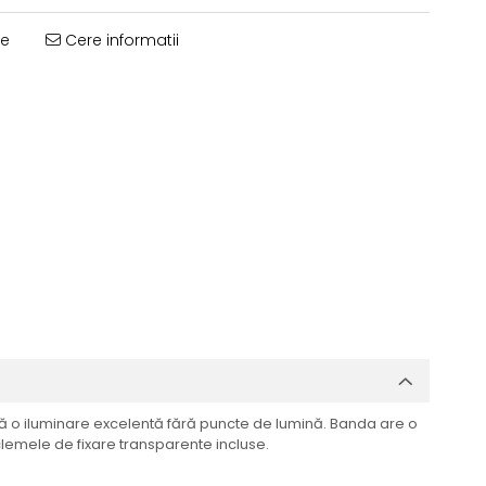
te
Cere informatii
eră o iluminare excelentă fără puncte de lumină. Banda are o
clemele de fixare transparente incluse.