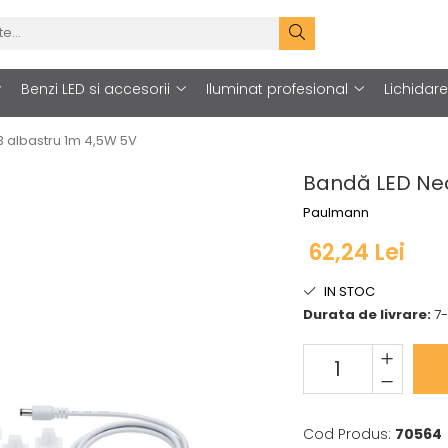
Benzi LED si accesorii
Iluminat profesional
Lichidar
B albastru 1m 4,5W 5V
Bandă LED Neo
Paulmann
62,24 Lei
IN STOC
Durata de livrare:
7-
Cod Produs:
70564