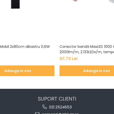
Mobil 2x80cm albastru 0,6W
Conector bandă MaxLED 1000 
2000lm/m, 2.133LEDs/m, temp
culoare variabilă
97,73 Lei
Adauga in cos
Adauga in cos
SUPORT CLIENTI
021.2524653