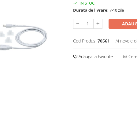
IN STOC
Durata de livrare:
7-10 zile
ADAUG
Cod Produs:
70561
Ai nevoie d
Adauga la Favorite
Cere 