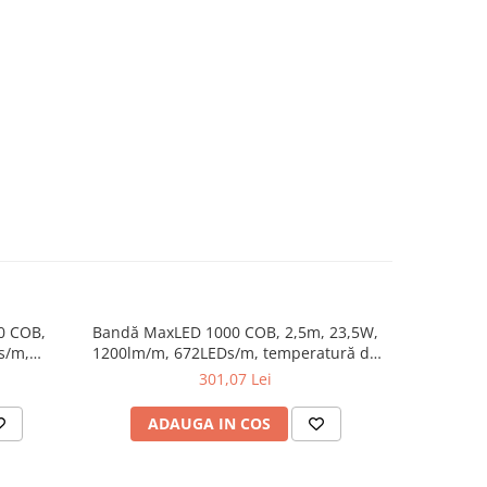
0 COB,
Bandă MaxLED 1000 COB, 2,5m, 23,5W,
Set bază
s/m,
1200lm/m, 672LEDs/m, temperatură de
3m, 25,
abilă
culoare variabilă
temperatur
301,07 Lei
ADAUGA IN COS
AD