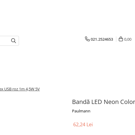
021.2524653
0,00
ex USB roz 1m 4,5W 5V
Bandă LED Neon Color
Paulmann
62,24 Lei