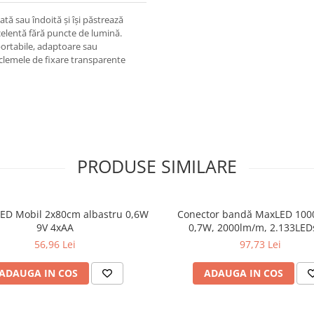
tă sau îndoită și își păstrează
celentă fără puncte de lumină.
portabile, adaptoare sau
d clemele de fixare transparente
PRODUSE SIMILARE
ED Mobil 2x80cm albastru 0,6W
Conector bandă MaxLED 100
9V 4xAA
0,7W, 2000lm/m, 2.133LED
temperatură de culoare vari
56,96 Lei
97,73 Lei
ADAUGA IN COS
ADAUGA IN COS