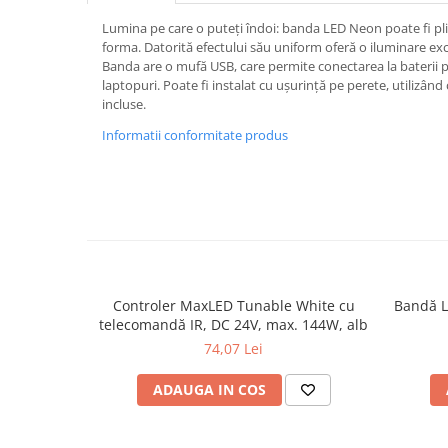
Spoturi
Lumina pe care o puteți îndoi: banda LED Neon poate fi plia
Iluminat portabil
forma. Datorită efectului său uniform oferă o iluminare ex
Banda are o mufă USB, care permite conectarea la baterii 
Iluminat tablouri
laptopuri. Poate fi instalat cu ușurință pe perete, utilizân
incluse.
Living
Informatii conformitate produs
Iluminat fonoabsorbant
Aplice
Familia June
Familia Lirena
Familia Melira
Familia ULine
Iluminat pentru plante
Controler MaxLED Tunable White cu
Bandă L
Lampadare
telecomandă IR, DC 24V, max. 144W, alb
Penduluri
74,07 Lei
Plafoniere
ADAUGA IN COS
Profile luminoase
Suspensii