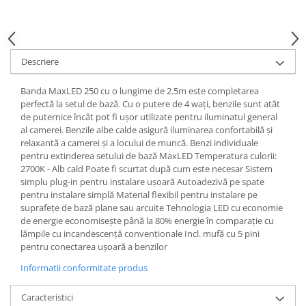
Spoturi
Iluminat portabil
Iluminat tablouri
Descriere
Living
Banda MaxLED 250 cu o lungime de 2.5m este completarea
Iluminat fonoabsorbant
perfectă la setul de bază. Cu o putere de 4 wați, benzile sunt atât
Aplice
de puternice încât pot fi ușor utilizate pentru iluminatul general
al camerei. Benzile albe calde asigură iluminarea confortabilă și
Familia June
relaxantă a camerei și a locului de muncă. Benzi individuale
Familia Lirena
pentru extinderea setului de bază MaxLED Temperatura culorii:
Familia Melira
2700K - Alb cald Poate fi scurtat după cum este necesar Sistem
simplu plug-in pentru instalare ușoară Autoadezivă pe spate
Familia ULine
pentru instalare simplă Material flexibil pentru instalare pe
Iluminat pentru plante
suprafețe de bază plane sau arcuite Tehnologia LED cu economie
Lampadare
de energie economisește până la 80% energie în comparație cu
lămpile cu incandescență convenționale Incl. mufă cu 5 pini
Penduluri
pentru conectarea ușoară a benzilor
Plafoniere
Informatii conformitate produs
Profile luminoase
Suspensii
Caracteristici