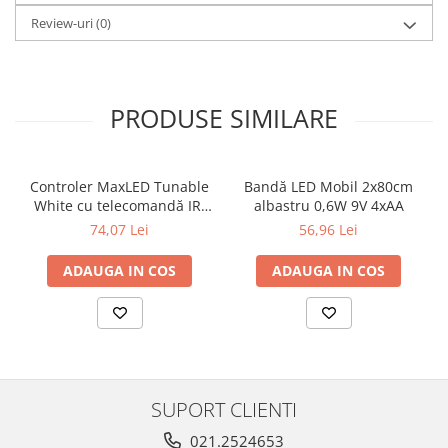
Veioze
Review-uri
(0)
Panouri LED
Aplicat
Incastrabil
PRODUSE SIMILARE
Spoturi incastrabile
Accesorii
Decorative
Controler MaxLED Tunable
Bandă LED Mobil 2x80cm
Iluminare decorativă
White cu telecomandă IR,
albastru 0,6W 9V 4xAA
Iluminare generală
DC 24V, max. 144W, alb
74,07 Lei
56,96 Lei
Smart
ADAUGA IN COS
ADAUGA IN COS
Spoturi pentru mobilier
Verticale (de perete)
SUPORT CLIENTI
021.2524653