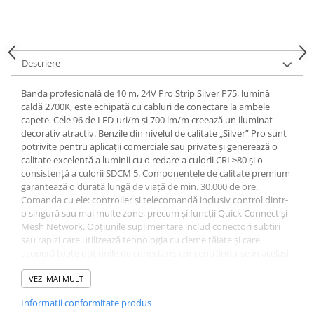
Spoturi
Iluminat portabil
Iluminat tablouri
Descriere
Living
Banda profesională de 10 m, 24V Pro Strip Silver P75, lumină
Iluminat fonoabsorbant
caldă 2700K, este echipată cu cabluri de conectare la ambele
Aplice
capete. Cele 96 de LED-uri/m și 700 lm/m creează un iluminat
decorativ atractiv. Benzile din nivelul de calitate „Silver” Pro sunt
Familia June
potrivite pentru aplicații comerciale sau private și generează o
Familia Lirena
calitate excelentă a luminii cu o redare a culorii CRI ≥80 și o
Familia Melira
consistență a culorii SDCM 5. Componentele de calitate premium
garantează o durată lungă de viață de min. 30.000 de ore.
Familia ULine
Comanda cu ele: controller și telecomandă inclusiv control dintr-
Iluminat pentru plante
o singură sau mai multe zone, precum și funcții Quick Connect și
Lampadare
Mesh Network. Opțiunile suplimentare includ conectori subțiri
sau rapizi care utilizează tehnologia cu cleme tăiate și care
Penduluri
acoperă toate opțiunile de conectare, concentrându-se în același
Plafoniere
timp pe cerințele minime de spațiu și pe o instalare eficientă. În
plus, aveți la dispoziție surse de alimentare cu durată de viață
VEZI MAI MULT
Profile luminoase
extra lungă (50.000 de ore) cu cinci niveluri de putere. Benzi LED
Suspensii
Informatii conformitate produs
de înaltă calitate pentru proiecte de iluminat interior de calitate