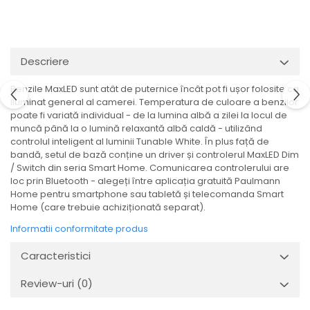
Veioze
Spoturi
Iluminat portabil
Iluminat tablouri
Descriere
Living
Benzile MaxLED sunt atât de puternice încât pot fi ușor folosite ca
Iluminat fonoabsorbant
iluminat general al camerei. Temperatura de culoare a benzilor
poate fi variată individual - de la lumina albă a zilei la locul de
Aplice
muncă până la o lumină relaxantă albă caldă - utilizând
Familia June
controlul inteligent al luminii Tunable White. În plus față de
Familia Lirena
bandă, setul de bază conține un driver și controlerul MaxLED Dim
/ Switch din seria Smart Home. Comunicarea controlerului are
Familia Melira
loc prin Bluetooth - alegeți între aplicația gratuită Paulmann
Familia ULine
Home pentru smartphone sau tabletă și telecomanda Smart
Iluminat pentru plante
Home (care trebuie achiziționată separat).
Lampadare
Informatii conformitate produs
Penduluri
Caracteristici
Plafoniere
Profile luminoase
Review-uri
(0)
Suspensii