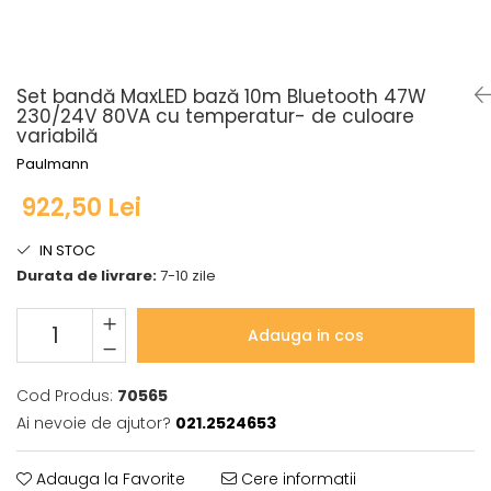
Seturi de becuri
Iluminat pe cabluri
Sistem Plug&Shine
Accesorii
Accesorii
Seturi si spoturi pe cablu
Benzi luminoase
Set bandă MaxLED bază 10m Bluetooth 47W
Seturi si spoturi pe cablu 12V DC
Bolarzi
230/24V 80VA cu temperatur- de culoare
variabilă
Iluminat pe sină
Corpuri de iluminat de
pardoseală
Paulmann
Abajururi
Minispoturi
Accesorii
922,50 Lei
Obiecte luminoase decorative
Alimentare
Penduluri
IN STOC
Conectori
Spoturi de grădină
Durata de livrare:
7-10 zile
Penduluri
Spoturi de pardoseală
Sine si sisteme sină
Spoturi subacvatice
Adauga in cos
Sină trifazică
Solare
Spoturi
Accesorii
Cod Produs:
70565
Iluminat pentru bucatarie
Aplice
Ai nevoie de ajutor?
021.2524653
Accesorii
Bolarzi
Bandă LED
Spoturi de pardoseală
Adauga la Favorite
Cere informatii
Panouri LED