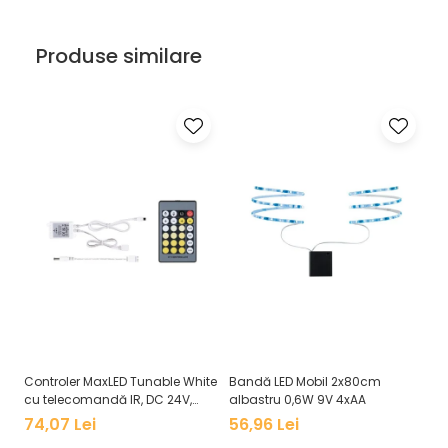
Veioze
Panouri LED
Produse similare
Aplicat
Incastrabil
Spoturi incastrabile
Accesorii
Decorative
Iluminare decorativă
Iluminare generală
Smart
Spoturi pentru mobilier
Verticale (de perete)
Controler MaxLED Tunable White
Bandă LED Mobil 2x80cm
Co
cu telecomandă IR, DC 24V,
albastru 0,6W 9V 4xAA
CO
max. 144W, alb
2.
74,07 Lei
56,96 Lei
9
cu