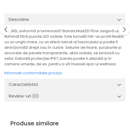
Veioze
Spoturi
Iluminat portabil
Descriere
Iluminat tablouri
Subtilă, uniformă și luminoasă! Banda MaxLED Flow asigură un
Living
iluminat fără puncte LED vizibile. Este turnată într-un profil flexibil,
Iluminat fonoabsorbant
cu un unghi mare, cu un efect ridicat al fasciculului și poate fi
direcționată drept sau în curbe. Seturile de fixare, șuruburile și
Aplice
ancorele de perete transparente, abia vizibile, se livrează cu
Familia June
setul. Datorită protecției IP67, banda poate fi utilizată și în
Familia Lirena
camere umede, de ex. pentru a vă înveseli spa-ul wellness.
Familia Melira
Informatii conformitate produs
Familia ULine
Caracteristici
Iluminat pentru plante
Lampadare
Review-uri
(0)
Penduluri
Plafoniere
Profile luminoase
Produse similare
Suspensii