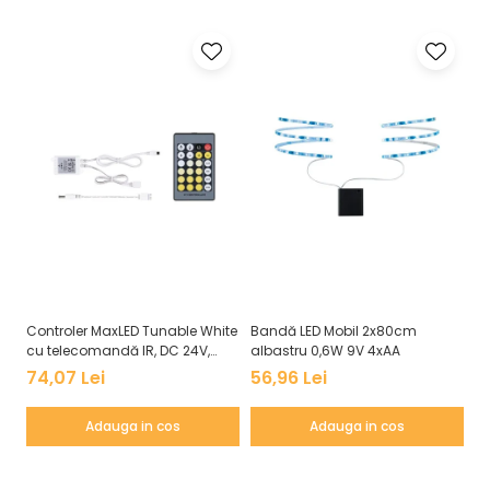
Veioze
Panouri LED
Aplicat
Incastrabil
Spoturi incastrabile
Accesorii
Decorative
Iluminare decorativă
Iluminare generală
Smart
Spoturi pentru mobilier
Verticale (de perete)
Controler MaxLED Tunable White
Bandă LED Mobil 2x80cm
Co
cu telecomandă IR, DC 24V,
albastru 0,6W 9V 4xAA
CO
max. 144W, alb
2.
74,07 Lei
56,96 Lei
9
cu
Adauga in cos
Adauga in cos