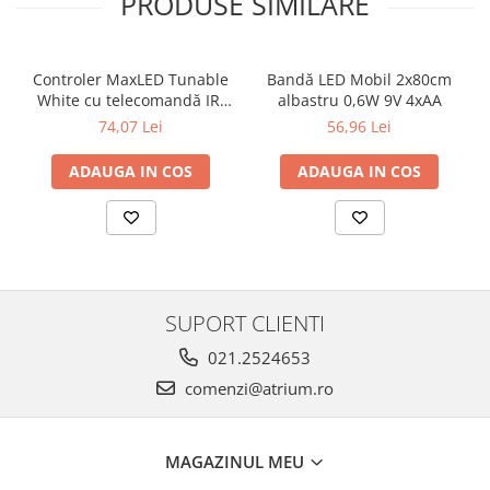
PRODUSE SIMILARE
Veioze
Panouri LED
Aplicat
Controler MaxLED Tunable
Bandă LED Mobil 2x80cm
Incastrabil
White cu telecomandă IR,
albastru 0,6W 9V 4xAA
DC 24V, max. 144W, alb
Spoturi incastrabile
74,07 Lei
56,96 Lei
Accesorii
ADAUGA IN COS
ADAUGA IN COS
Decorative
Iluminare decorativă
Iluminare generală
Smart
Spoturi pentru mobilier
SUPORT CLIENTI
Verticale (de perete)
021.2524653
comenzi@atrium.ro
MAGAZINUL MEU