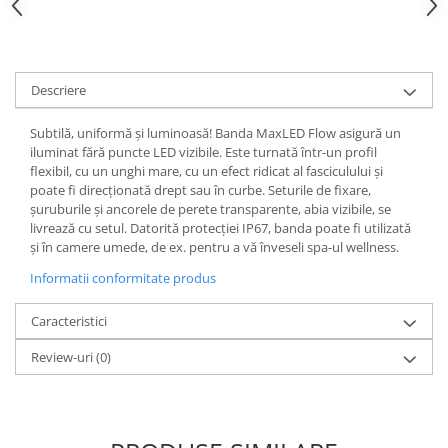
Spoturi
Iluminat portabil
Iluminat tablouri
Descriere
Living
Subtilă, uniformă și luminoasă! Banda MaxLED Flow asigură un
Iluminat fonoabsorbant
iluminat fără puncte LED vizibile. Este turnată într-un profil
Aplice
flexibil, cu un unghi mare, cu un efect ridicat al fasciculului și
poate fi direcționată drept sau în curbe. Seturile de fixare,
Familia June
șuruburile și ancorele de perete transparente, abia vizibile, se
Familia Lirena
livrează cu setul. Datorită protecției IP67, banda poate fi utilizată
Familia Melira
și în camere umede, de ex. pentru a vă înveseli spa-ul wellness.
Familia ULine
Informatii conformitate produs
Iluminat pentru plante
Caracteristici
Lampadare
Penduluri
Review-uri
(0)
Plafoniere
Profile luminoase
Suspensii