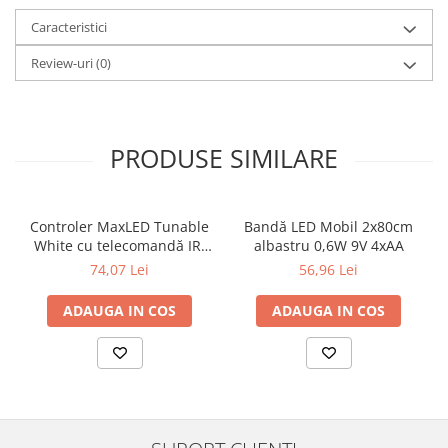
Veioze
Caracteristici
Panouri LED
Aplicat
Review-uri
(0)
Incastrabil
Spoturi incastrabile
Accesorii
PRODUSE SIMILARE
Decorative
Iluminare decorativă
Iluminare generală
Controler MaxLED Tunable
Bandă LED Mobil 2x80cm
White cu telecomandă IR,
albastru 0,6W 9V 4xAA
Smart
DC 24V, max. 144W, alb
74,07 Lei
56,96 Lei
Spoturi pentru mobilier
Verticale (de perete)
ADAUGA IN COS
ADAUGA IN COS