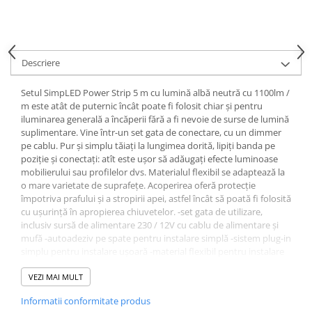
Spoturi
Iluminat portabil
Iluminat tablouri
Descriere
Living
Setul SimpLED Power Strip 5 m cu lumină albă neutră cu 1100lm /
Iluminat fonoabsorbant
m este atât de puternic încât poate fi folosit chiar și pentru
Aplice
iluminarea generală a încăperii fără a fi nevoie de surse de lumină
suplimentare. Vine într-un set gata de conectare, cu un dimmer
Familia June
pe cablu. Pur și simplu tăiați la lungimea dorită, lipiți banda pe
Familia Lirena
poziție și conectați: atît este ușor să adăugați efecte luminoase
Familia Melira
mobilierului sau profilelor dvs. Materialul flexibil se adaptează la
o mare varietate de suprafețe. Acoperirea oferă protecție
Familia ULine
împotriva prafului și a stropirii apei, astfel încât să poată fi folosită
Iluminat pentru plante
cu ușurință în apropierea chiuvetelor. -set gata de utilizare,
Lampadare
inclusiv sursă de alimentare 230 / 12V cu cablu de alimentare și
mufă -autoadeziv pe spate pentru instalare simplă -sistem plug-in
Penduluri
simplu pentru instalare ușoară -material flexibil pentru instalare
Plafoniere
pe suprafețe de bază plane sau arcuite -poate fi scurtat după
cum este necesar (în punctele marcate) -temperatura culorii:
VEZI MAI MULT
Profile luminoase
4000K - Alb neutru -nu poate fi extins -nu poate fi combinat cu
Suspensii
Informatii conformitate produs
benzile YourLED și MaxLED