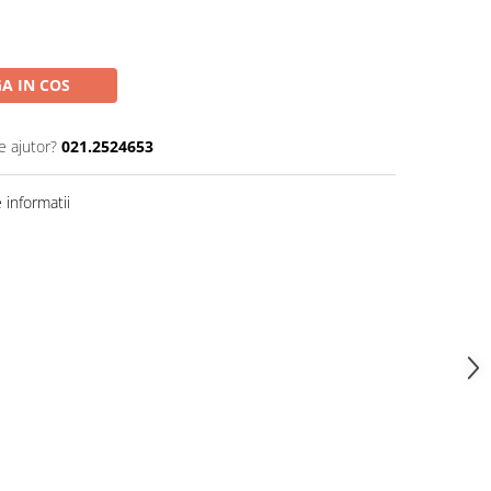
A IN COS
e ajutor?
021.2524653
informatii