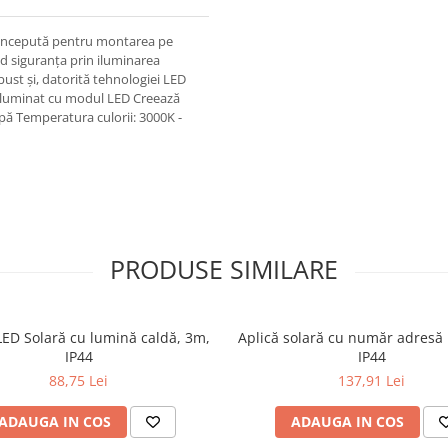
 concepută pentru montarea pe
nd siguranța prin iluminarea
bust și, datorită tehnologiei LED
de iluminat cu modul LED Creează
 apă Temperatura culorii: 3000K -
PRODUSE SIMILARE
ED Solară cu lumină caldă, 3m,
Aplică solară cu număr adresă
IP44
IP44
88,75 Lei
137,91 Lei
ADAUGA IN COS
ADAUGA IN COS