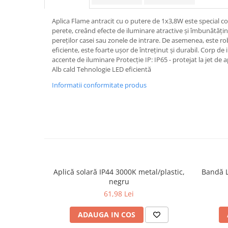
Spoturi
Aplica Flame antracit cu o putere de 1x3,8W este special
Iluminat portabil
perete, creând efecte de iluminare atractive și îmbunătăți
Iluminat tablouri
pereților casei sau zonele de intrare. De asemenea, este ro
eficiente, este foarte ușor de întreținut și durabil. Corp 
Living
accente de iluminare Protecție IP: IP65 - protejat la jet de
Alb cald Tehnologie LED eficientă
Iluminat fonoabsorbant
Aplice
Informatii conformitate produs
Familia June
Familia Lirena
Familia Melira
Familia ULine
Iluminat pentru plante
Lampadare
Aplică solară IP44 3000K metal/plastic,
Bandă L
Penduluri
negru
Plafoniere
61,98 Lei
Profile luminoase
ADAUGA IN COS
Suspensii