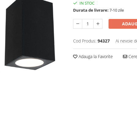
IN STOC
Durata de livrare:
7-10 zile
ADAUG
Cod Produs:
94327
Ai nevoie d
Adauga la Favorite
Cere 