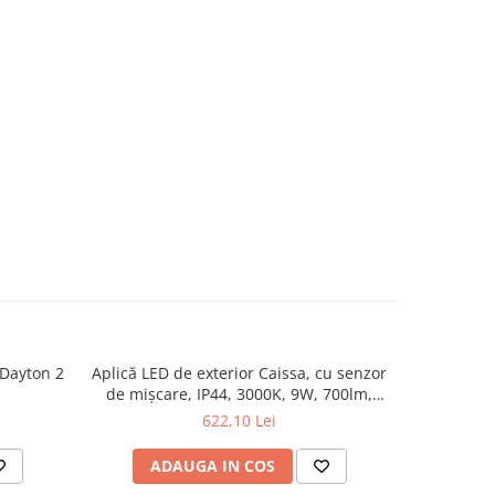
 Dayton 2
Aplică LED de exterior Caissa, cu senzor
Bolard LED
de mișcare, IP44, 3000K, 9W, 700lm,
2x
230V, 65°, antracit
622,10 Lei
ADAUGA IN COS
AD