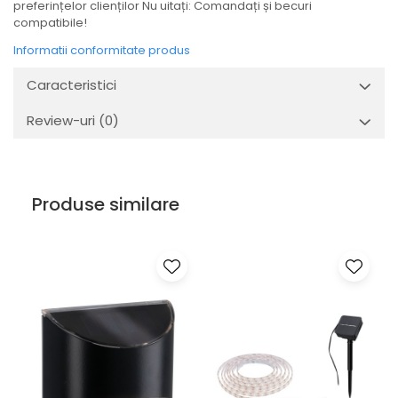
Veioze
preferințelor clienților Nu uitați: Comandați și becuri
compatibile!
Panouri LED
Informatii conformitate produs
Aplicat
Incastrabil
Caracteristici
Spoturi incastrabile
Review-uri
(0)
Accesorii
Decorative
Iluminare decorativă
Iluminare generală
Produse similare
Smart
Spoturi pentru mobilier
Verticale (de perete)