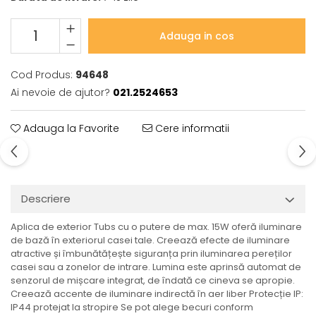
Veioze
Spoturi
Iluminat portabil
Adauga in cos
Iluminat tablouri
Cod Produs:
94648
Living
Ai nevoie de ajutor?
021.2524653
Iluminat fonoabsorbant
Aplice
Adauga la Favorite
Cere informatii
Familia June
Familia Lirena
Familia Melira
Familia ULine
Descriere
Iluminat pentru plante
Aplica de exterior Tubs cu o putere de max. 15W oferă iluminare
Lampadare
de bază în exteriorul casei tale. Creează efecte de iluminare
Penduluri
atractive și îmbunătățește siguranța prin iluminarea pereților
Plafoniere
casei sau a zonelor de intrare. Lumina este aprinsă automat de
senzorul de mișcare integrat, de îndată ce cineva se apropie.
Profile luminoase
Creează accente de iluminare indirectă în aer liber Protecție IP:
Suspensii
IP44 protejat la stropire Se pot alege becuri conform