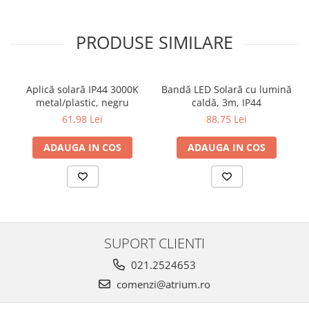
Veioze
Panouri LED
PRODUSE SIMILARE
Aplicat
Incastrabil
Spoturi incastrabile
Aplică solară IP44 3000K
Bandă LED Solară cu lumină
Accesorii
metal/plastic, negru
caldă, 3m, IP44
Decorative
61,98 Lei
88,75 Lei
Iluminare decorativă
ADAUGA IN COS
ADAUGA IN COS
Iluminare generală
Smart
Spoturi pentru mobilier
Verticale (de perete)
SUPORT CLIENTI
021.2524653
comenzi@atrium.ro