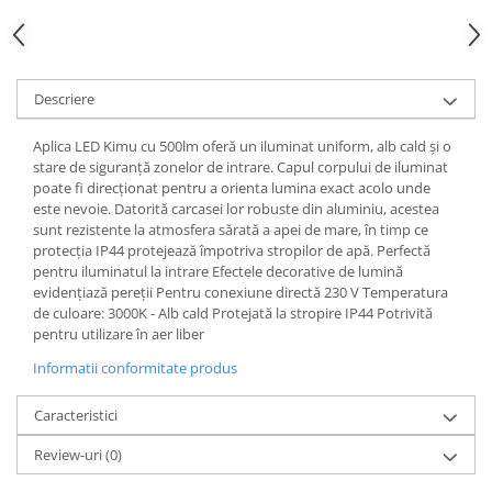
Spoturi
Iluminat portabil
Iluminat tablouri
Descriere
Living
Aplica LED Kimu cu 500lm oferă un iluminat uniform, alb cald și o
Iluminat fonoabsorbant
stare de siguranță zonelor de intrare. Capul corpului de iluminat
Aplice
poate fi direcționat pentru a orienta lumina exact acolo unde
este nevoie. Datorită carcasei lor robuste din aluminiu, acestea
Familia June
sunt rezistente la atmosfera sărată a apei de mare, în timp ce
Familia Lirena
protecția IP44 protejează împotriva stropilor de apă. Perfectă
Familia Melira
pentru iluminatul la intrare Efectele decorative de lumină
evidențiază pereții Pentru conexiune directă 230 V Temperatura
Familia ULine
de culoare: 3000K - Alb cald Protejată la stropire IP44 Potrivită
Iluminat pentru plante
pentru utilizare în aer liber
Lampadare
Informatii conformitate produs
Penduluri
Plafoniere
Caracteristici
Profile luminoase
Review-uri
(0)
Suspensii