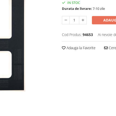
IN STOC
Durata de livrare:
7-10 zile
ADAUG
Cod Produs:
94653
Ai nevoie d
Adauga la Favorite
Cere 