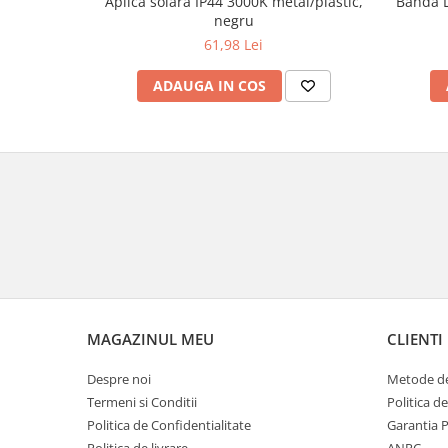
Aplică solară IP44 3000K metal/plastic,
Bandă L
Veioze
negru
Panouri LED
61,98 Lei
Aplicat
ADAUGA IN COS
Incastrabil
Spoturi incastrabile
Accesorii
Decorative
Iluminare decorativă
Iluminare generală
Smart
Spoturi pentru mobilier
Verticale (de perete)
MAGAZINUL MEU
CLIENTI
Despre noi
Metode de
Termeni si Conditii
Politica d
Politica de Confidentialitate
Garantia 