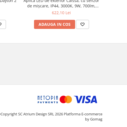
 Dayton 2
Aplică LED de exterior Caissa, cu senzor
Bolard LED
de mișcare, IP44, 3000K, 9W, 700lm,
2x
230V, 65°, antracit
622,10 Lei
ADAUGA IN COS
AD
Copyright SC Atrium Design SRL 2026
Platforma E-commerce
by Gomag