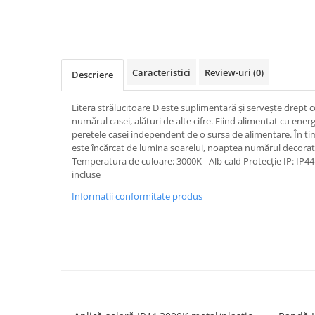
Spoturi
Iluminat portabil
Iluminat tablouri
Caracteristici
Review-uri
(0)
Descriere
Living
Iluminat fonoabsorbant
Litera strălucitoare D este suplimentară și servește drept 
Aplice
numărul casei, alături de alte cifre. Fiind alimentat cu ener
peretele casei independent de o sursa de alimentare. În timp
Familia June
este încărcat de lumina soarelui, noaptea numărul decorati
Familia Lirena
Temperatura de culoare: 3000K - Alb cald Protecție IP: IP44 
Familia Melira
incluse
Familia ULine
Informatii conformitate produs
Iluminat pentru plante
Lampadare
Penduluri
Plafoniere
Profile luminoase
Suspensii