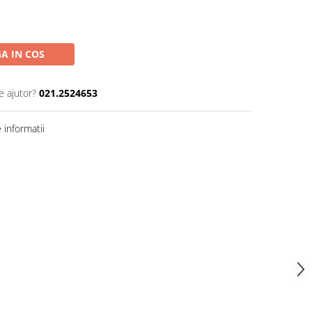
A IN COS
e ajutor?
021.2524653
informatii