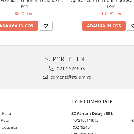
ED Solară cu lumină caldă, 3m,
Aplică solară cu număr adresă
IP44
IP44
88,75 Lei
137,91 Lei
ADAUGA IN COS
ADAUGA IN COS
SUPORT CLIENTI
021.2524653
comenzi@atrium.ro
DATE COMERCIALE
 Plata
SC Atrium Design SRL
e Retur
J40/21691/1992
©
Produselor
RO2792454