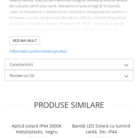
telecomandă. Efectul de memorie integrat salvează ultima setare
Veioze
de culoare când este oprit. Receptorul este integrat în bandă,
Panouri LED
ceea ce înseamnă o dimensiune minimă a componentei pentru o
instalare ușoară. Acoperirea din silicon oferă protecție împotriva
Aplicat
prafului și stropilor de apă. Protecție IP: IP65 – protejat la jet de
Incastrabil
apă Schimbarea culorii RGB Set gata de utilizare care include
Spoturi incastrabile
sursa de alimentare 230/24V cu cablu de alimentare si ștecher
Material flexibil pentru instalare pe suprafete plane sau arcuite
VEZI MAI MULT
Accesorii
Sistem simplu de conectare pentru instalare ușoară Nu poate fi
Informatii conformitate produs
Decorative
prelungit Nu poate fi combinat cu benzile YourLED și MaxLED
Iluminare decorativă
Caracteristici
Iluminare generală
Review-uri
(0)
Smart
Spoturi pentru mobilier
Verticale (de perete)
PRODUSE SIMILARE
Aplică solară IP44 3000K
Bandă LED Solară cu lumină
metal/plastic, negru
caldă, 3m, IP44