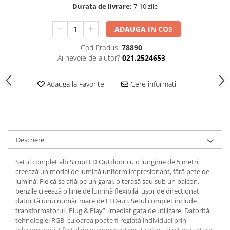
Durata de livrare:
7-10 zile
Spoturi
Iluminat portabil
ADAUGA IN COS
Iluminat tablouri
Cod Produs:
78890
Living
Ai nevoie de ajutor?
021.2524653
Iluminat fonoabsorbant
Adauga la Favorite
Cere informatii
Aplice
Familia June
Familia Lirena
Familia Melira
Familia ULine
Descriere
Iluminat pentru plante
Setul complet alb SimpLED Outdoor cu o lungime de 5 metri
Lampadare
creează un model de lumină uniform impresionant, fără pete de
Penduluri
lumină. Fie că se află pe un garaj, o terasă sau sub un balcon,
benzile creează o linie de lumină flexibilă, ușor de direcționat,
Plafoniere
datorită unui număr mare de LED-uri. Setul complet include
Profile luminoase
transformatorul „Plug & Play”: imediat gata de utilizare. Datorită
Suspensii
tehnologiei RGB, culoarea poate fi reglată individual prin