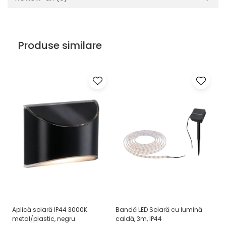
Veioze
Panouri LED
Aplicat
Produse similare
Incastrabil
Spoturi incastrabile
Accesorii
Decorative
Iluminare decorativă
Iluminare generală
Smart
Spoturi pentru mobilier
Verticale (de perete)
Aplică solară IP44 3000K
Bandă LED Solară cu lumină
Ap
metal/plastic, negru
caldă, 3m, IP44
Da