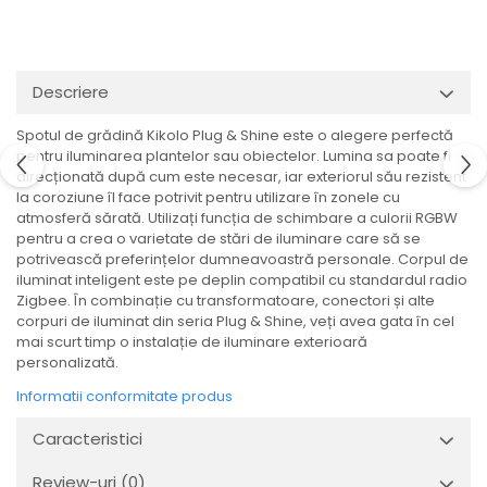
Veioze
Spoturi
Iluminat portabil
Iluminat tablouri
Descriere
Living
Spotul de grădină Kikolo Plug & Shine este o alegere perfectă
Iluminat fonoabsorbant
pentru iluminarea plantelor sau obiectelor. Lumina sa poate fi
direcționată după cum este necesar, iar exteriorul său rezistent
Aplice
la coroziune îl face potrivit pentru utilizare în zonele cu
Familia June
atmosferă sărată. Utilizați funcția de schimbare a culorii RGBW
Familia Lirena
pentru a crea o varietate de stări de iluminare care să se
potrivească preferințelor dumneavoastră personale. Corpul de
Familia Melira
iluminat inteligent este pe deplin compatibil cu standardul radio
Familia ULine
Zigbee. În combinație cu transformatoare, conectori și alte
corpuri de iluminat din seria Plug & Shine, veți avea gata în cel
Iluminat pentru plante
mai scurt timp o instalație de iluminare exterioară
Lampadare
personalizată.
Penduluri
Informatii conformitate produs
Plafoniere
Profile luminoase
Caracteristici
Suspensii
Review-uri
(0)