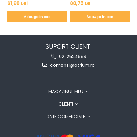
61,98 Lei
88,75 Lei
1
Adauga in cos
Adauga in cos
SUPORT CLIENTI
021.2524653
comenzi@atrium.ro
MAGAZINUL MEU
CLIENTI
DATE COMERCIALE