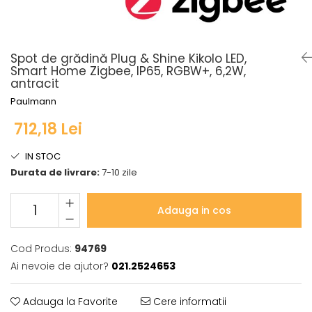
Seturi de becuri
Iluminat pe cabluri
Sistem Plug&Shine
Accesorii
Accesorii
Seturi si spoturi pe cablu
Benzi luminoase
Spot de grădină Plug & Shine Kikolo LED,
Seturi si spoturi pe cablu 12V DC
Bolarzi
Smart Home Zigbee, IP65, RGBW+, 6,2W,
antracit
Iluminat pe sină
Corpuri de iluminat de
pardoseală
Paulmann
Abajururi
Minispoturi
Accesorii
712,18 Lei
Obiecte luminoase decorative
Alimentare
Penduluri
IN STOC
Conectori
Spoturi de grădină
Durata de livrare:
7-10 zile
Penduluri
Spoturi de pardoseală
Sine si sisteme sină
Spoturi subacvatice
Adauga in cos
Sină trifazică
Solare
Spoturi
Accesorii
Cod Produs:
94769
Iluminat pentru bucatarie
Aplice
Ai nevoie de ajutor?
021.2524653
Accesorii
Bolarzi
Bandă LED
Spoturi de pardoseală
Adauga la Favorite
Cere informatii
Panouri LED