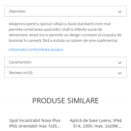
Spoturi
Descriere
Iluminat portabil
Iluminat tablouri
Adaptorul pentru spoturi URail cu bază standard crom mat
permite conectarea spoturilor Urail la diferite surse de
Living
alimentare. Acest lucru permite un design constant al corpului de
iluminat în cameră, fără a instala un sistem de șine suplimentar.
Iluminat fonoabsorbant
Aplice
Informatii conformitate produs
Familia June
Caracteristici
Familia Lirena
Familia Melira
Review-uri
(0)
Familia ULine
Iluminat pentru plante
Lampadare
PRODUSE SIMILARE
Penduluri
Plafoniere
Profile luminoase
Spot încastrabil Nova Plus
Aplică de baie Luena, IP44,
Suspensii
IP65 orientabil max 1x35W
E14, 230V, max. 2x20W,