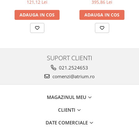
GU10/GU5,3 51mm alb mat
crom-sticlă
Veioze
121,12 Lei
395,86 Lei
Panouri LED
ADAUGA IN COS
ADAUGA IN COS
Aplicat
Incastrabil
Spoturi incastrabile
Accesorii
Decorative
SUPORT CLIENTI
Iluminare decorativă
021.2524653
Iluminare generală
comenzi@atrium.ro
Smart
Spoturi pentru mobilier
Verticale (de perete)
MAGAZINUL MEU
CLIENTI
DATE COMERCIALE