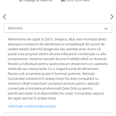
Spoturi
Iluminat portabil
Iluminat tablouri
Descriere
Living
Iluminat fonoabsorbant
Alimentarea de capăt la 230 V, dreapta, albă, este montată direct
Aplice
deasupra conexiunii de alimentare și completează din punct de
vedere estetic datorită designului său asimilat șinei. Acum vă
Familia June
puteți crea propriul sistem de șine trifazate în combinație cu alte
Familia Lirena
componente. Sistemul versatil de șine ProRail3 oferă un iluminat
Familia Melira
flexibil și individual pentru spații precum showroom-uri, cabinete
medicale sau restaurante. Cu o singură sursă de alimentare
Familia ULine
fiecare colț al camerei poate fi iluminat puternic. Rețineți:
Iluminat pentru plante
Comandați conectorii în același timp! Nu este compatibil cu
Lampadare
sistemul URail! Important: proiectat exclusiv pentru aplicații
comerciale și instalare profesională Date DIALux pentru
Penduluri
planificare (date ULD disponibile) Nu uitați: Comandați capacul
Plafoniere
de capăt asortat în același timp!
Profile luminoase
Informatii conformitate produs
Suspensii