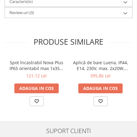
Veioze
Caracteristici
Panouri LED
Review-uri
(0)
Aplicat
Incastrabil
Spoturi incastrabile
PRODUSE SIMILARE
Accesorii
Decorative
Iluminare decorativă
Spot încastrabil Nova Plus
Aplică de baie Luena, IP44,
Iluminare generală
IP65 orientabil max 1x35W
E14, 230V, max. 2x20W,
GU10/GU5,3 51mm alb mat
crom-sticlă
121,12 Lei
395,86 Lei
Smart
Spoturi pentru mobilier
ADAUGA IN COS
ADAUGA IN COS
Verticale (de perete)
SUPORT CLIENTI