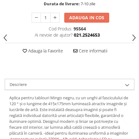
Durata de livrare:
7-10 zile
Spoturi
Iluminat portabil
ADAUGA IN COS
Iluminat tablouri
Cod Produs:
95564
Living
Ai nevoie de ajutor?
021.2524653
Iluminat fonoabsorbant
Adauga la Favorite
Cere informatii
Aplice
Familia June
Familia Lirena
Familia Melira
Familia ULine
Descriere
Iluminat pentru plante
Aplica pentru tablouri Mingo negru, cu un unghi al fasciculului de
Lampadare
120 ° și o lungime de 415x175mm luminează atractiv imaginile și
Penduluri
lucrările de artă. Este instalată deasupra imaginii și poate fi
reglată individual datorită unei articulații flexibile, garantând o
Plafoniere
iluminare optimă. Designul modern și liniar se potrivește cu
Profile luminoase
fiecare stil interior, iar lumina albă caldă creează o atmosferă
Suspensii
plăcută în cameră. -ideal pentru iluminarea uniformă a imaginilor