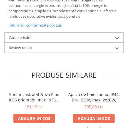
-temperatura culorii: 2700K - Alb cald -tehnologia LED cu
Veioze
economie de energie economisește până la 80% energie în
Panouri LED
comparație cu lămpile cu incandescență convenționale -efectele
luminoase decorative evidențiază peretele
Aplicat
Incastrabil
Informatii conformitate produs
Spoturi incastrabile
Caracteristici
Accesorii
Review-uri
(0)
Decorative
Iluminare decorativă
Iluminare generală
Smart
PRODUSE SIMILARE
Spoturi pentru mobilier
Verticale (de perete)
Spot încastrabil Nova Plus
Aplică de baie Luena, IP44,
IP65 orientabil max 1x35W
E14, 230V, max. 2x20W,
GU10/GU5,3 51mm alb mat
crom-sticlă
121,12 Lei
395,86 Lei
ADAUGA IN COS
ADAUGA IN COS