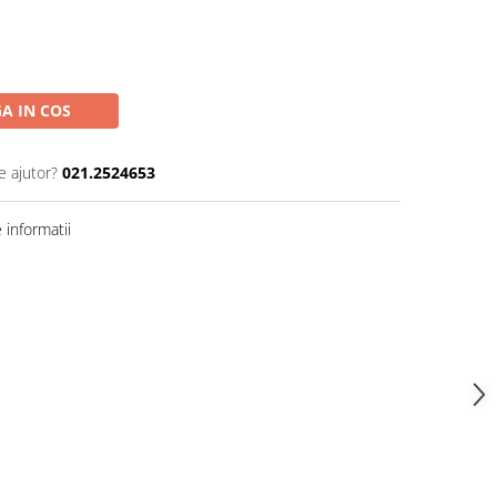
A IN COS
e ajutor?
021.2524653
informatii