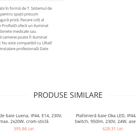
ații în formă de T. Sistemul de
lă pentru spații precum
ră priză, fiecare colț al
e ProRail3 oferă un iluminat
cabinete medicale sau
al camerei poate fi iluminat
t Nu este compatibil cu URail!
 instalare profesională Date
PRODUSE SIMILARE
de baie Luena, IP44, E14, 230V,
Plafonieră baie Oka LED, IP44
max. 2x20W, crom-sticlă
Switch, 950lm, 230V, 24W, as
395,86 Lei
628,31 Lei