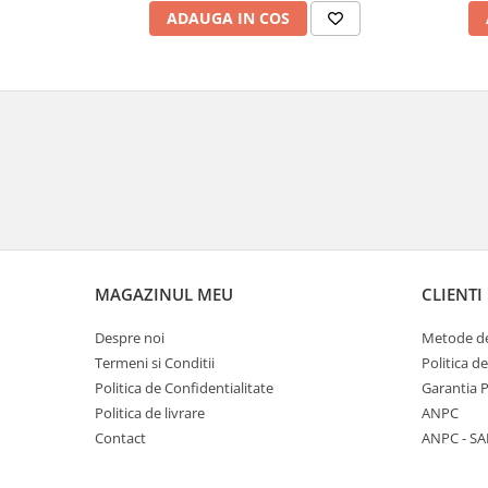
Veioze
ADAUGA IN COS
Panouri LED
Aplicat
Incastrabil
Spoturi incastrabile
Accesorii
Decorative
Iluminare decorativă
Iluminare generală
Smart
MAGAZINUL MEU
CLIENTI
Spoturi pentru mobilier
Verticale (de perete)
Despre noi
Metode de
Termeni si Conditii
Politica d
Politica de Confidentialitate
Garantia 
Politica de livrare
ANPC
Contact
ANPC - SA