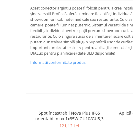
Spoturi
Acest conector argintiu poate fi folosit pentru a crea instal
șine versatil ProRail3 oferă iluminare flexibilă și individua
Iluminat portabil
showroom-uri, cabinete medicale sau restaurante. Cu o singu
Iluminat tablouri
camerei poate fi iluminat puternic. Sistemul versatil de șin
flexibil și individual pentru spații precum showroom-uri, 
Living
restaurante. Cu o singură sursă de alimentare fiecare colț 
Iluminat fonoabsorbant
puternic. Instalare simplă plug-in Suprafață ușor de curăța
Important: proiectat exclusiv pentru aplicații comerciale și
Aplice
DIALux pentru planificare (date ULD disponibile)
Familia June
Informatii conformitate produs
Familia Lirena
Familia Melira
Familia ULine
Iluminat pentru plante
Lampadare
Penduluri
Plafoniere
Spot încastrabil Nova Plus IP65
Aplică 
orientabil max 1x35W GU10/GU5,3
Profile luminoase
51mm alb mat
121,12 Lei
Suspensii