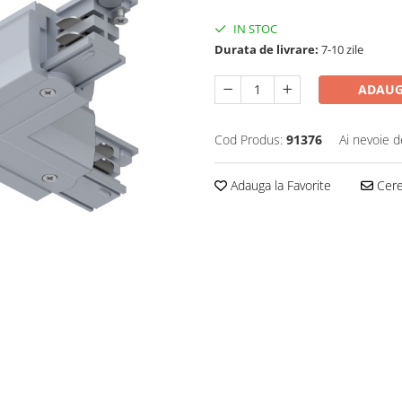
IN STOC
Durata de livrare:
7-10 zile
ADAUG
Cod Produs:
91376
Ai nevoie d
Adauga la Favorite
Cere 