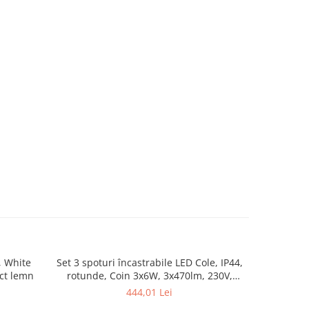
, White
Set 3 spoturi încastrabile LED Cole, IP44,
Aplică Ravi
ect lemn
rotunde, Coin 3x6W, 3x470lm, 230V,
2700K, negru, flux luminos variabil în 3
444,01 Lei
pași