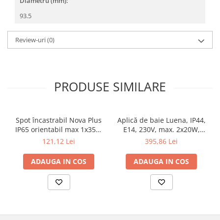
Diametru (mm):
Veioze
Panouri LED
93.5
Aplicat
Review-uri
(0)
Incastrabil
Spoturi incastrabile
Accesorii
PRODUSE SIMILARE
Decorative
Iluminare decorativă
Iluminare generală
Spot încastrabil Nova Plus
Aplică de baie Luena, IP44,
Smart
IP65 orientabil max 1x35W
E14, 230V, max. 2x20W,
Spoturi pentru mobilier
GU10/GU5,3 51mm alb mat
crom-sticlă
121,12 Lei
395,86 Lei
Verticale (de perete)
ADAUGA IN COS
ADAUGA IN COS