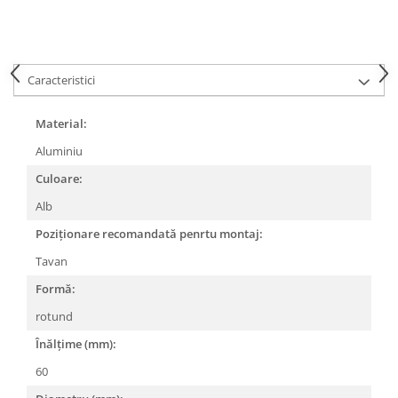
Spoturi
Iluminat portabil
Iluminat tablouri
Caracteristici
Living
Material:
Iluminat fonoabsorbant
Aplice
Aluminiu
Familia June
Culoare:
Familia Lirena
Alb
Familia Melira
Poziționare recomandată penrtu montaj:
Familia ULine
Tavan
Iluminat pentru plante
Lampadare
Formă:
Penduluri
rotund
Plafoniere
Înălțime (mm):
Profile luminoase
60
Suspensii