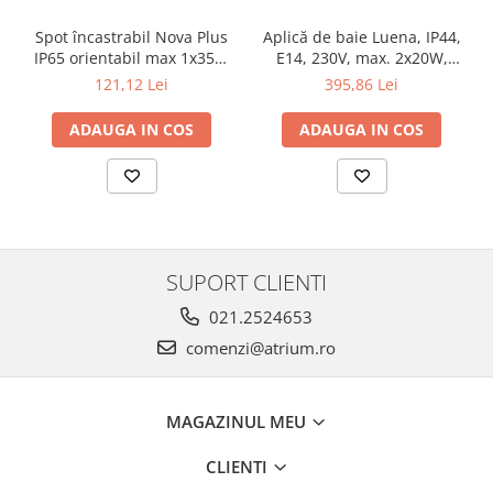
Veioze
Panouri LED
Spot încastrabil Nova Plus
Aplică de baie Luena, IP44,
IP65 orientabil max 1x35W
E14, 230V, max. 2x20W,
Aplicat
GU10/GU5,3 51mm alb mat
crom-sticlă
121,12 Lei
395,86 Lei
Incastrabil
Spoturi incastrabile
ADAUGA IN COS
ADAUGA IN COS
Accesorii
Decorative
Iluminare decorativă
Iluminare generală
Smart
SUPORT CLIENTI
Spoturi pentru mobilier
021.2524653
Verticale (de perete)
comenzi@atrium.ro
MAGAZINUL MEU
CLIENTI