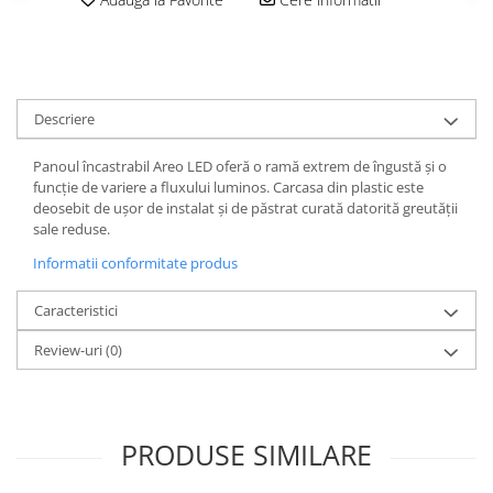
Spoturi
Iluminat portabil
Iluminat tablouri
Descriere
Living
Iluminat fonoabsorbant
Panoul încastrabil Areo LED oferă o ramă extrem de îngustă și o
Aplice
funcție de variere a fluxului luminos. Carcasa din plastic este
deosebit de ușor de instalat și de păstrat curată datorită greutății
Familia June
sale reduse.
Familia Lirena
Informatii conformitate produs
Familia Melira
Familia ULine
Caracteristici
Iluminat pentru plante
Review-uri
(0)
Lampadare
Penduluri
Plafoniere
Profile luminoase
PRODUSE SIMILARE
Suspensii