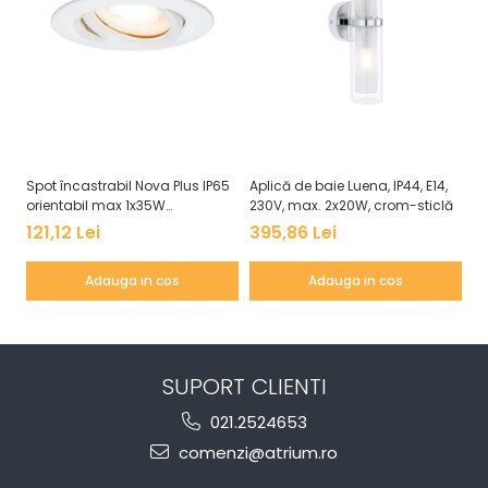
Spot încastrabil Nova Plus IP65
Aplică de baie Luena, IP44, E14,
Pl
orientabil max 1x35W
230V, max. 2x20W, crom-sticlă
Wh
GU10/GU5,3 51mm alb mat
as
121,12 Lei
395,86 Lei
6
Adauga in cos
Adauga in cos
SUPORT CLIENTI
021.2524653
comenzi@atrium.ro