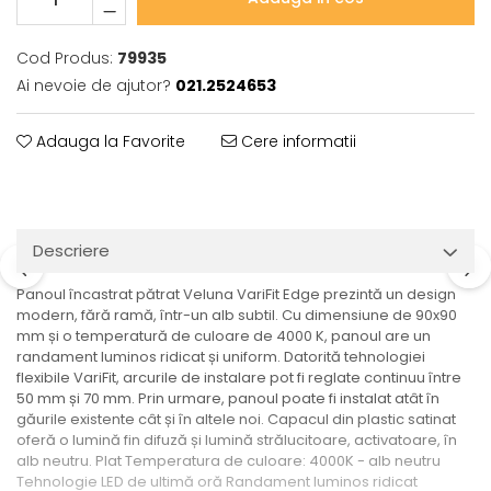
Veioze
Spoturi
Iluminat portabil
Cod Produs:
79935
Ai nevoie de ajutor?
021.2524653
Iluminat tablouri
Living
Adauga la Favorite
Cere informatii
Iluminat fonoabsorbant
Aplice
Familia June
Familia Lirena
Descriere
Familia Melira
Panoul încastrat pătrat Veluna VariFit Edge prezintă un design
Familia ULine
modern, fără ramă, într-un alb subtil. Cu dimensiune de 90x90
Iluminat pentru plante
mm și o temperatură de culoare de 4000 K, panoul are un
Lampadare
randament luminos ridicat și uniform. Datorită tehnologiei
flexibile VariFit, arcurile de instalare pot fi reglate continuu între
Penduluri
50 mm și 70 mm. Prin urmare, panoul poate fi instalat atât în
Plafoniere
găurile existente cât și în altele noi. Capacul din plastic satinat
Profile luminoase
oferă o lumină fin difuză și lumină strălucitoare, activatoare, în
alb neutru. Plat Temperatura de culoare: 4000K - alb neutru
Suspensii
Tehnologie LED de ultimă oră Randament luminos ridicat