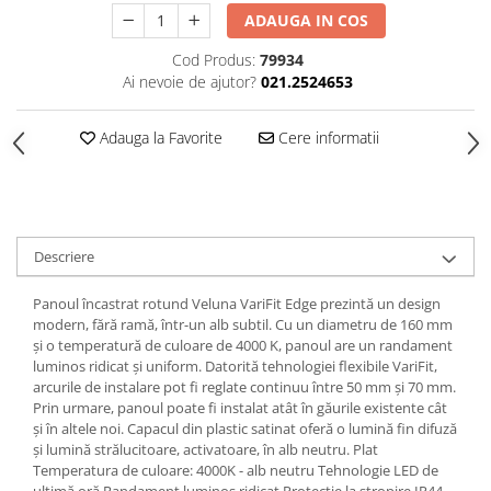
ADAUGA IN COS
Spoturi
Iluminat portabil
Cod Produs:
79934
Ai nevoie de ajutor?
021.2524653
Iluminat tablouri
Living
Adauga la Favorite
Cere informatii
Iluminat fonoabsorbant
Aplice
Familia June
Familia Lirena
Descriere
Familia Melira
Familia ULine
Panoul încastrat rotund Veluna VariFit Edge prezintă un design
modern, fără ramă, într-un alb subtil. Cu un diametru de 160 mm
Iluminat pentru plante
și o temperatură de culoare de 4000 K, panoul are un randament
Lampadare
luminos ridicat și uniform. Datorită tehnologiei flexibile VariFit,
Penduluri
arcurile de instalare pot fi reglate continuu între 50 mm și 70 mm.
Prin urmare, panoul poate fi instalat atât în găurile existente cât
Plafoniere
și în altele noi. Capacul din plastic satinat oferă o lumină fin difuză
Profile luminoase
și lumină strălucitoare, activatoare, în alb neutru. Plat
Suspensii
Temperatura de culoare: 4000K - alb neutru Tehnologie LED de
ultimă oră Randament luminos ridicat Protecție la stropire IP44