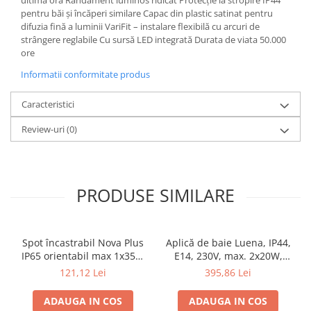
Veioze
pentru băi și încăperi similare Capac din plastic satinat pentru
Panouri LED
difuzia fină a luminii VariFit – instalare flexibilă cu arcuri de
strângere reglabile Cu sursă LED integrată Durata de viata 50.000
Aplicat
ore
Incastrabil
Informatii conformitate produs
Spoturi incastrabile
Accesorii
Caracteristici
Decorative
Review-uri
(0)
Iluminare decorativă
Iluminare generală
Smart
PRODUSE SIMILARE
Spoturi pentru mobilier
Verticale (de perete)
Spot încastrabil Nova Plus
Aplică de baie Luena, IP44,
IP65 orientabil max 1x35W
E14, 230V, max. 2x20W,
GU10/GU5,3 51mm alb mat
crom-sticlă
121,12 Lei
395,86 Lei
ADAUGA IN COS
ADAUGA IN COS