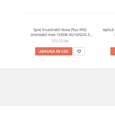
Veioze
Panouri LED
Aplicat
Incastrabil
Spoturi incastrabile
Spot încastrabil Nova Plus IP65
Aplică 
orientabil max 1x35W GU10/GU5,3
Accesorii
51mm alb mat
121,12 Lei
Decorative
Iluminare decorativă
ADAUGA IN COS
Iluminare generală
Smart
Spoturi pentru mobilier
Verticale (de perete)