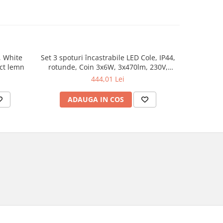
, White
Set 3 spoturi încastrabile LED Cole, IP44,
Aplică Ravi
ect lemn
rotunde, Coin 3x6W, 3x470lm, 230V,
2700K, negru, flux luminos variabil în 3
444,01 Lei
pași
ADAUGA IN COS
AD