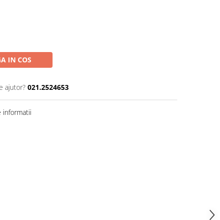
A IN COS
e ajutor?
021.2524653
informatii