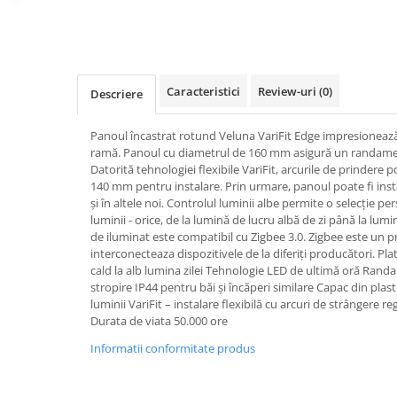
Spoturi
Iluminat portabil
Iluminat tablouri
Caracteristici
Review-uri
(0)
Descriere
Living
Iluminat fonoabsorbant
Panoul încastrat rotund Veluna VariFit Edge impresionează
Aplice
ramă. Panoul cu diametrul de 160 mm asigură un randamen
Datorită tehnologiei flexibile VariFit, arcurile de prindere po
Familia June
140 mm pentru instalare. Prin urmare, panoul poate fi instala
Familia Lirena
și în altele noi. Controlul luminii albe permite o selecție per
Familia Melira
luminii - orice, de la lumină de lucru albă de zi până la lum
de iluminat este compatibil cu Zigbee 3.0. Zigbee este un p
Familia ULine
interconecteaza dispozitivele de la diferiți producători. Plat
Iluminat pentru plante
cald la alb lumina zilei Tehnologie LED de ultimă oră Randa
Lampadare
stropire IP44 pentru băi și încăperi similare Capac din plast
luminii VariFit – instalare flexibilă cu arcuri de strângere r
Penduluri
Durata de viata 50.000 ore
Plafoniere
Informatii conformitate produs
Profile luminoase
Suspensii