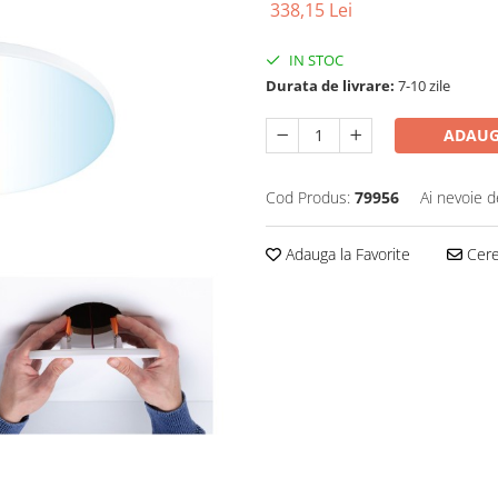
338,15 Lei
IN STOC
Durata de livrare:
7-10 zile
ADAUG
Cod Produs:
79956
Ai nevoie d
Adauga la Favorite
Cere 