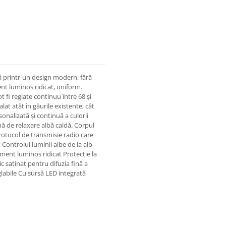
 printr-un design modern, fără
t luminos ridicat, uniform.
t fi reglate continuu între 68 și
t atât în ​​găurile existente, cât
sonalizată și continuă a culorii
ină de relaxare albă caldă. Corpul
rotocol de transmisie radio care
 Controlul luminii albe de la alb
ment luminos ridicat Protecție la
ic satinat pentru difuzia fină a
eglabile Cu sursă LED integrată