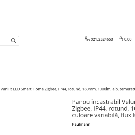
021.2524653
0,00
VariFit LED Smart Home Zigbee, IP44, rotund, 160mm, 1000lm, alb, temeratură
Panou încastrabil Vel
Zigbee, IP44, rotund,
culoare variabilă, flux 
Paulmann