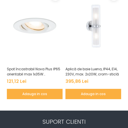
Veioze
Panouri LED
Aplicat
Incastrabil
Spoturi incastrabile
Accesorii
Decorative
Iluminare decorativă
Iluminare generală
Spot încastrabil Nova Plus IP65
Aplică de baie Luena, IP44, E14,
Pl
Smart
orientabil max 1x35W
230V, max. 2x20W, crom-sticlă
Wh
Spoturi pentru mobilier
GU10/GU5,3 51mm alb mat
as
121,12 Lei
395,86 Lei
6
Verticale (de perete)
Adauga in cos
Adauga in cos
SUPORT CLIENTI