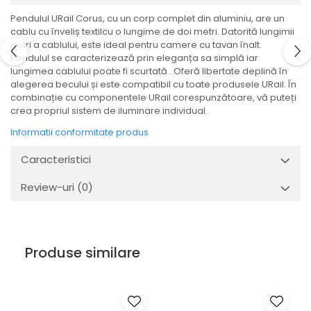
Veioze
Spoturi
Pendulul URail Corus, cu un corp complet din aluminiu, are un
cablu cu înveliș textilcu o lungime de doi metri. Datorită lungimii
Iluminat portabil
mari a cablului, este ideal pentru camere cu tavan înalt.
Iluminat tablouri
Pendulul se caracterizează prin eleganța sa simplă iar
lungimea cablului poate fi scurtată . Oferă libertate deplină în
Living
alegerea becului și este compatibil cu toate produsele URail. În
Iluminat fonoabsorbant
combinație cu componentele URail corespunzătoare, vă puteți
crea propriul sistem de iluminare individual.
Aplice
Informatii conformitate produs
Familia June
Familia Lirena
Caracteristici
Familia Melira
Review-uri
(0)
Familia ULine
Iluminat pentru plante
Lampadare
Penduluri
Produse similare
Plafoniere
Profile luminoase
Suspensii