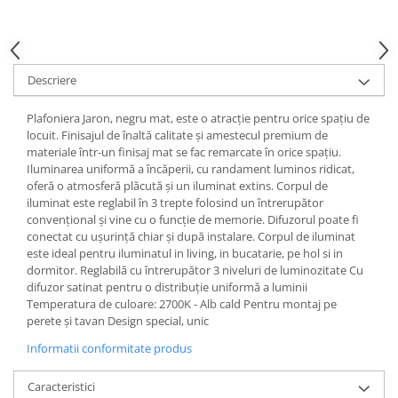
Spoturi
Iluminat portabil
Iluminat tablouri
Descriere
Living
Plafoniera Jaron, negru mat, este o atracție pentru orice spațiu de
Iluminat fonoabsorbant
locuit. Finisajul de înaltă calitate și amestecul premium de
Aplice
materiale într-un finisaj mat se fac remarcate în orice spațiu.
Iluminarea uniformă a încăperii, cu randament luminos ridicat,
Familia June
oferă o atmosferă plăcută și un iluminat extins. Corpul de
Familia Lirena
iluminat este reglabil în 3 trepte folosind un întrerupător
Familia Melira
convențional și vine cu o funcție de memorie. Difuzorul poate fi
conectat cu ușurință chiar și după instalare. Corpul de iluminat
Familia ULine
este ideal pentru iluminatul in living, in bucatarie, pe hol si in
Iluminat pentru plante
dormitor. Reglabilă cu întrerupător 3 niveluri de luminozitate Cu
Lampadare
difuzor satinat pentru o distribuție uniformă a luminii
Temperatura de culoare: 2700K - Alb cald Pentru montaj pe
Penduluri
perete și tavan Design special, unic
Plafoniere
Informatii conformitate produs
Profile luminoase
Suspensii
Caracteristici