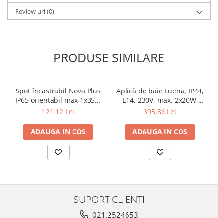
Veioze
Review-uri
(0)
Panouri LED
Aplicat
Incastrabil
PRODUSE SIMILARE
Spoturi incastrabile
Accesorii
Decorative
Spot încastrabil Nova Plus
Aplică de baie Luena, IP44,
Iluminare decorativă
IP65 orientabil max 1x35W
E14, 230V, max. 2x20W,
Iluminare generală
GU10/GU5,3 51mm alb mat
crom-sticlă
121,12 Lei
395,86 Lei
Smart
ADAUGA IN COS
ADAUGA IN COS
Spoturi pentru mobilier
Verticale (de perete)
SUPORT CLIENTI
021.2524653