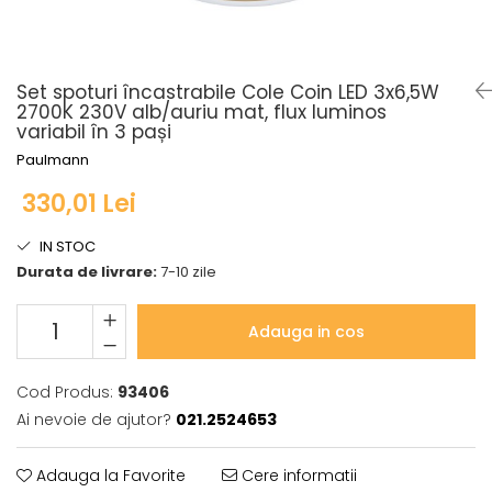
Seturi de becuri
Iluminat pe cabluri
Sistem Plug&Shine
Accesorii
Accesorii
Seturi si spoturi pe cablu
Benzi luminoase
Set spoturi încastrabile Cole Coin LED 3x6,5W
Seturi si spoturi pe cablu 12V DC
Bolarzi
2700K 230V alb/auriu mat, flux luminos
variabil în 3 pași
Iluminat pe sină
Corpuri de iluminat de
pardoseală
Paulmann
Abajururi
Minispoturi
Accesorii
330,01 Lei
Obiecte luminoase decorative
Alimentare
Penduluri
IN STOC
Conectori
Spoturi de grădină
Durata de livrare:
7-10 zile
Penduluri
Spoturi de pardoseală
Sine si sisteme sină
Spoturi subacvatice
Adauga in cos
Sină trifazică
Solare
Spoturi
Accesorii
Cod Produs:
93406
Iluminat pentru bucatarie
Aplice
Ai nevoie de ajutor?
021.2524653
Accesorii
Bolarzi
Bandă LED
Spoturi de pardoseală
Adauga la Favorite
Cere informatii
Panouri LED