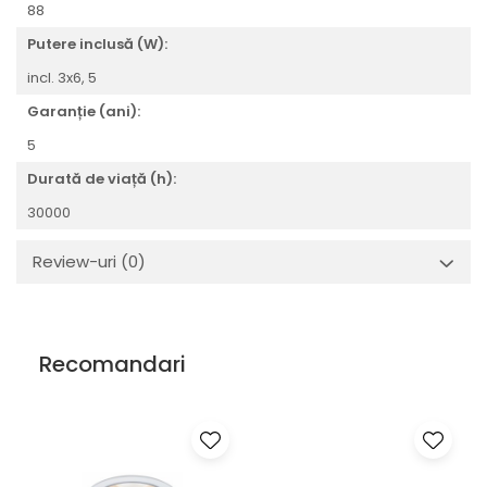
88
Putere inclusă (W):
incl. 3x6, 5
Garanție (ani):
5
Durată de viață (h):
30000
Review-uri
(0)
Recomandari