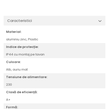
Veioze
Spoturi
Iluminat portabil
Iluminat tablouri
Caracteristici
Living
Material:
Iluminat fonoabsorbant
aluminiu zinc,
Plastic
Aplice
Familia June
Indice de protecție:
Familia Lirena
IP44 cu montaj pe tavan
Familia Melira
Culoare:
Familia ULine
Alb,
auriu mat
Iluminat pentru plante
Tensiune de alimentare:
Lampadare
230
Penduluri
Plafoniere
Clasă de eficiență:
Profile luminoase
A+
Suspensii
Formă: