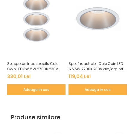
Set spoturi încastrabile Cole
Spot încastrabil Cole Coin LED
Se
Coin LED 3x6,5W 2700K 230V
1x6,5W 2700K 230V alb/argintiu,
Co
alb/argintiu, flux luminos
flux luminos variabil în 3 pași
ne
330,01 Lei
119,04 Lei
3
variabil în 3 pași
va
Adauga in cos
Adauga in cos
Produse similare