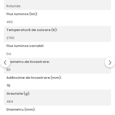
Veioze
Rotunde
Panouri LED
Flux luminos (lm):
Aplicat
460
Incastrabil
Spoturi incastrabile
Temperatură de culoare (K):
Accesorii
2700
Decorative
Flux luminos variabil:
Iluminare decorativă
Da
Iluminare generală
Diametru de încastrare:
Smart
80
Spoturi pentru mobilier
Verticale (de perete)
Adăncime de încastrare (mm):
70
Greutate (g):
484
Diametru (mm):