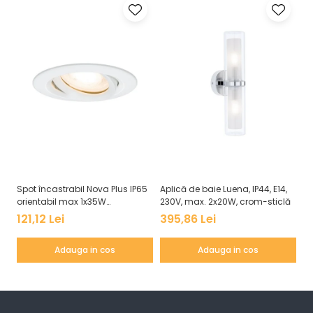
Spot încastrabil Nova Plus IP65
Aplică de baie Luena, IP44, E14,
Pl
orientabil max 1x35W
230V, max. 2x20W, crom-sticlă
Wh
GU10/GU5,3 51mm alb mat
as
121,12 Lei
395,86 Lei
6
Adauga in cos
Adauga in cos