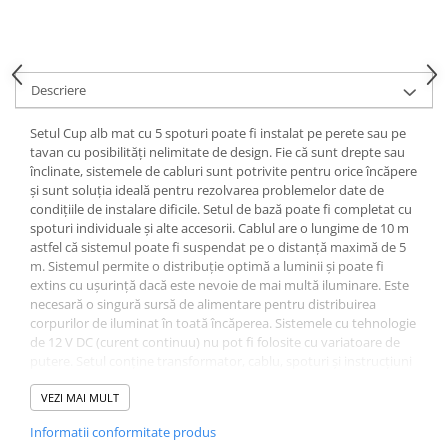
Spoturi
Iluminat portabil
Iluminat tablouri
Descriere
Living
Setul Cup alb mat cu 5 spoturi poate fi instalat pe perete sau pe
Iluminat fonoabsorbant
tavan cu posibilități nelimitate de design. Fie că sunt drepte sau
Aplice
înclinate, sistemele de cabluri sunt potrivite pentru orice încăpere
și sunt soluția ideală pentru rezolvarea problemelor date de
Familia June
condițiile de instalare dificile. Setul de bază poate fi completat cu
Familia Lirena
spoturi individuale și alte accesorii. Cablul are o lungime de 10 m
Familia Melira
astfel că sistemul poate fi suspendat pe o distanță maximă de 5
m. Sistemul permite o distribuție optimă a luminii și poate fi
Familia ULine
extins cu ușurință dacă este nevoie de mai multă iluminare. Este
Iluminat pentru plante
necesară o singură sursă de alimentare pentru distribuirea
Lampadare
corpurilor de iluminat în toată încăperea. Sistemele cu tehnologie
de 12 V DC (curent continuu) nu pot fi folosite cu variatoare de
Penduluri
putere. Setul conține transformator, cablu, spoturi și instrucțiuni
Plafoniere
de instalare Potrivit pentru montare pe perete și tavan Nu uitați
sa comandați și becurile preferate Nu se poate combina cu
VEZI MAI MULT
Profile luminoase
spoturi pe cablu 12 V AC
Suspensii
Informatii conformitate produs