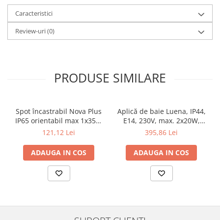
Veioze
Caracteristici
Panouri LED
Aplicat
Review-uri
(0)
Incastrabil
Spoturi incastrabile
Accesorii
PRODUSE SIMILARE
Decorative
Iluminare decorativă
Iluminare generală
Spot încastrabil Nova Plus
Aplică de baie Luena, IP44,
IP65 orientabil max 1x35W
E14, 230V, max. 2x20W,
Smart
GU10/GU5,3 51mm alb mat
crom-sticlă
121,12 Lei
395,86 Lei
Spoturi pentru mobilier
Verticale (de perete)
ADAUGA IN COS
ADAUGA IN COS