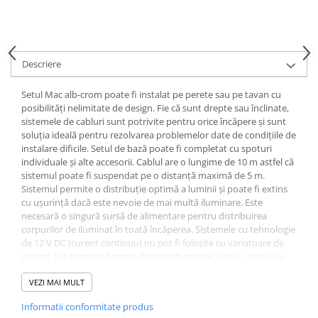
Spoturi
Iluminat portabil
Iluminat tablouri
Descriere
Living
Setul Mac alb-crom poate fi instalat pe perete sau pe tavan cu
Iluminat fonoabsorbant
posibilități nelimitate de design. Fie că sunt drepte sau înclinate,
Aplice
sistemele de cabluri sunt potrivite pentru orice încăpere și sunt
soluția ideală pentru rezolvarea problemelor date de condițiile de
Familia June
instalare dificile. Setul de bază poate fi completat cu spoturi
Familia Lirena
individuale și alte accesorii. Cablul are o lungime de 10 m astfel că
Familia Melira
sistemul poate fi suspendat pe o distanță maximă de 5 m.
Sistemul permite o distribuție optimă a luminii și poate fi extins
Familia ULine
cu ușurință dacă este nevoie de mai multă iluminare. Este
Iluminat pentru plante
necesară o singură sursă de alimentare pentru distribuirea
Lampadare
corpurilor de iluminat în toată încăperea. Sistemele cu tehnologie
de 12 V DC (curent continuu) nu pot fi folosite cu variatoare de
Penduluri
putere. Set complet format din transformator, cablu, spoturi și
Plafoniere
instrucțiuni de instalare Potrivit pentru montare pe perete și
tavan Sursă de lumină care nu se poate înlocui Nu se poate
VEZI MAI MULT
Profile luminoase
combina cu spoturi pe cablu 12 V AC
Suspensii
Informatii conformitate produs