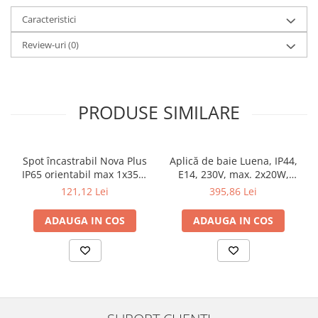
Veioze
Caracteristici
Panouri LED
Aplicat
Review-uri
(0)
Incastrabil
Spoturi incastrabile
Accesorii
PRODUSE SIMILARE
Decorative
Iluminare decorativă
Iluminare generală
Spot încastrabil Nova Plus
Aplică de baie Luena, IP44,
IP65 orientabil max 1x35W
E14, 230V, max. 2x20W,
Smart
GU10/GU5,3 51mm alb mat
crom-sticlă
121,12 Lei
395,86 Lei
Spoturi pentru mobilier
Verticale (de perete)
ADAUGA IN COS
ADAUGA IN COS