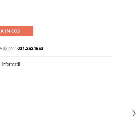
A IN COS
e ajutor?
021.2524653
informatii