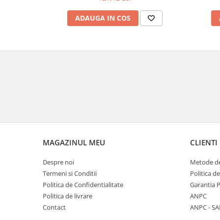
Veioze
Panouri LED
ADAUGA IN COS
Aplicat
Incastrabil
Spoturi incastrabile
Accesorii
Decorative
Iluminare decorativă
Iluminare generală
Smart
Spoturi pentru mobilier
MAGAZINUL MEU
CLIENTI
Verticale (de perete)
Despre noi
Metode de
Termeni si Conditii
Politica d
Politica de Confidentialitate
Garantia 
Politica de livrare
ANPC
Contact
ANPC - SA