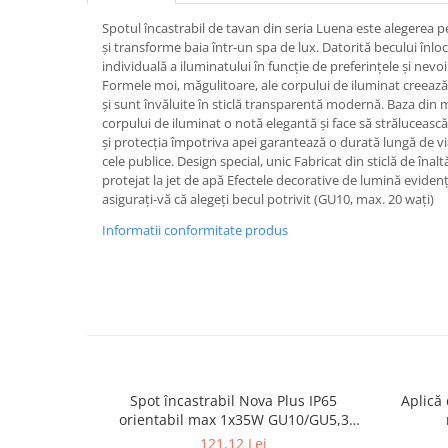
Spoturi
Spotul încastrabil de tavan din seria Luena este alegerea p
Iluminat portabil
și transforme baia într-un spa de lux. Datorită becului înlo
individuală a iluminatului în funcție de preferințele și ne
Iluminat tablouri
Formele moi, măgulitoare, ale corpului de iluminat creeaz
și sunt învăluite în sticlă transparentă modernă. Baza din 
Living
corpului de iluminat o notă elegantă și face să strălucească 
Iluminat fonoabsorbant
și protecția împotriva apei garantează o durată lungă de viață
cele publice. Design special, unic Fabricat din sticlă de înalt
Aplice
protejat la jet de apă Efectele decorative de lumină evidenț
Familia June
asigurați-vă că alegeți becul potrivit (GU10, max. 20 wați)
Familia Lirena
Informatii conformitate produs
Familia Melira
Familia ULine
Iluminat pentru plante
Lampadare
Penduluri
Plafoniere
Profile luminoase
Spot încastrabil Nova Plus IP65
Aplică 
orientabil max 1x35W GU10/GU5,3
Suspensii
51mm alb mat
121,12 Lei