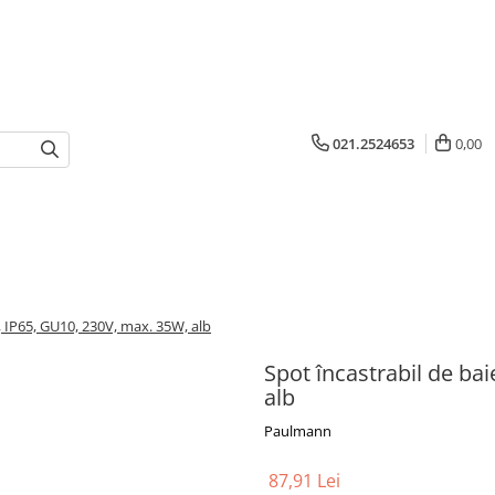
021.2524653
0,00
, IP65, GU10, 230V, max. 35W, alb
Spot încastrabil de ba
alb
Paulmann
87,91 Lei