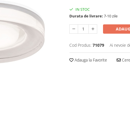
IN STOC
Durata de livrare:
7-10 zile
ADAUG
Cod Produs:
71079
Ai nevoie d
Adauga la Favorite
Cere 