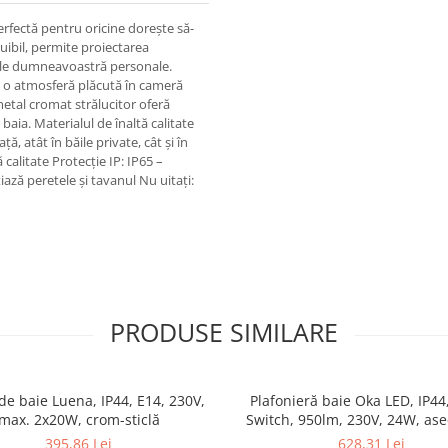
erfectă pentru oricine dorește să-
cuibil, permite proiectarea
voile dumneavoastră personale.
ă o atmosferă plăcută în cameră
metal cromat strălucitor oferă
baia. Materialul de înaltă calitate
, atât în băile private, cât și în
ă calitate Protecție IP: IP65 –
iază peretele și tavanul Nu uitați:
PRODUSE SIMILARE
de baie Luena, IP44, E14, 230V,
Plafonieră baie Oka LED, IP44
max. 2x20W, crom-sticlă
Switch, 950lm, 230V, 24W, as
395,86 Lei
628,31 Lei