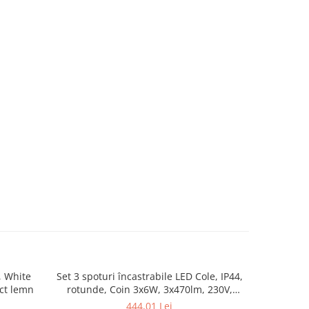
, White
Set 3 spoturi încastrabile LED Cole, IP44,
Aplică Ravi
ect lemn
rotunde, Coin 3x6W, 3x470lm, 230V,
2700K, negru, flux luminos variabil în 3
444,01 Lei