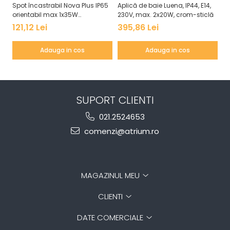
Spot încastrabil Nova Plus IP65
Aplică de baie Luena, IP44, E14,
Pl
orientabil max 1x35W
230V, max. 2x20W, crom-sticlă
Wh
GU10/GU5,3 51mm alb mat
as
121,12 Lei
395,86 Lei
6
Adauga in cos
Adauga in cos
SUPORT CLIENTI
021.2524653
comenzi@atrium.ro
MAGAZINUL MEU
CLIENTI
DATE COMERCIALE