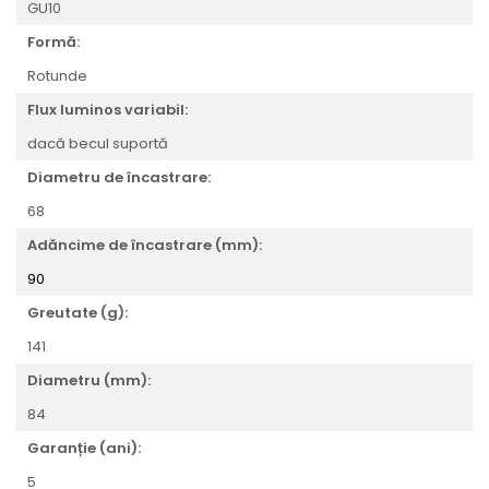
Veioze
GU10
Panouri LED
Formă:
Aplicat
Rotunde
Incastrabil
Flux luminos variabil:
Spoturi incastrabile
dacă becul suportă
Accesorii
Diametru de încastrare:
Decorative
68
Iluminare decorativă
Iluminare generală
Adăncime de încastrare (mm):
Smart
90
Spoturi pentru mobilier
Greutate (g):
Verticale (de perete)
141
Diametru (mm):
84
Garanție (ani):
5