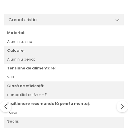
Veioze
Spoturi
Iluminat portabil
Caracteristici
Iluminat tablouri
Living
Material:
Iluminat fonoabsorbant
Aluminiu,
zinc
Aplice
Culoare:
Familia June
Aluminiu periat
Familia Lirena
Tensiune de alimentare:
Familia Melira
230
Familia ULine
Iluminat pentru plante
Clasă de eficiență:
Lampadare
compatibil cu A++ - E
Penduluri
Poziționare recomandată penrtu montaj:
Plafoniere
Tavan
Profile luminoase
Soclu:
Suspensii