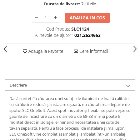
Durata de livrare:
7-10 zile
Spoturi
Iluminat portabil
ADAUGA IN COS
Iluminat tablouri
Cod Produs:
SLC1124
Living
Ai nevoie de ajutor?
021.2524653
Iluminat fonoabsorbant
Adauga la Favorite
Cere informatii
Aplice
Familia June
Familia Lirena
Familia Melira
Familia ULine
Descriere
Iluminat pentru plante
Dacă sunteți în căutarea unei soluții de iluminat de înaltă calitate,
Lampadare
cu strălucire redusă și instalare ușoară, nu căutați mai departe de
Penduluri
spotul SLC OneSoft. Acest spot inovator și flexibil se potrivește cu
găurile de încastrare cu un diametru de 68-83 mm și poate fi
Plafoniere
montat direct în izolație, eliminând necesitatea unei cutii de
Profile luminoase
tavan separată. Pentru a face procesul de instalare și mai ușor,
Suspensii
SLC OneSoft vine complet asamblat și ambalat într-un ambalaj