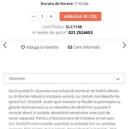
Durata de livrare:
7-10 zile
Spoturi
Iluminat portabil
ADAUGA IN COS
Iluminat tablouri
Cod Produs:
SLC1148
Living
Ai nevoie de ajutor?
021.2524653
Iluminat fonoabsorbant
Adauga la Favorite
Cere informatii
Aplice
Familia June
Familia Lirena
Familia Melira
Familia ULine
Descriere
Iluminat pentru plante
Dacă sunteți în căutarea unei soluții de iluminat de înaltă calitate,
Lampadare
cu strălucire redusă și instalare ușoară, nu căutați mai departe de
Penduluri
spotul SLC OneSoft. Acest spot inovator și flexibil se potrivește cu
găurile de încastrare cu un diametru de 68-83 mm și poate fi
Plafoniere
montat direct în izolație, eliminând necesitatea unei cutii de
Profile luminoase
tavan separată. Pentru a face procesul de instalare și mai ușor,
Suspensii
SLC OneSoft vine complet asamblat și ambalat într-un ambalaj