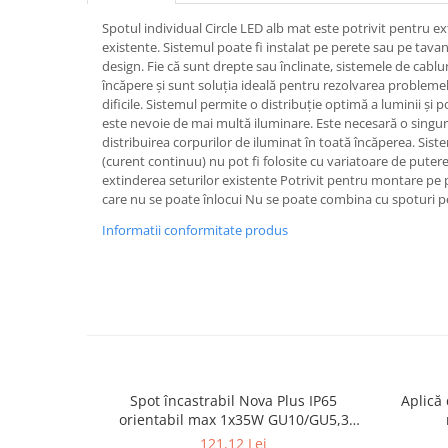
Spoturi
Spotul individual Circle LED alb mat este potrivit pentru e
Iluminat portabil
existente. Sistemul poate fi instalat pe perete sau pe tavan
design. Fie că sunt drepte sau înclinate, sistemele de cablu
Iluminat tablouri
încăpere și sunt soluția ideală pentru rezolvarea problemel
dificile. Sistemul permite o distribuție optimă a luminii și 
Living
este nevoie de mai multă iluminare. Este necesară o singu
Iluminat fonoabsorbant
distribuirea corpurilor de iluminat în toată încăperea. Sis
(curent continuu) nu pot fi folosite cu variatoare de puter
Aplice
extinderea seturilor existente Potrivit pentru montare pe 
Familia June
care nu se poate înlocui Nu se poate combina cu spoturi p
Familia Lirena
Informatii conformitate produs
Familia Melira
Familia ULine
Iluminat pentru plante
Lampadare
Penduluri
Plafoniere
Profile luminoase
Spot încastrabil Nova Plus IP65
Aplică 
orientabil max 1x35W GU10/GU5,3
Suspensii
51mm alb mat
121,12 Lei