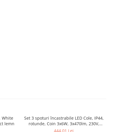
, White
Set 3 spoturi încastrabile LED Cole, IP44,
Aplică Ravi
ect lemn
rotunde, Coin 3x6W, 3x470lm, 230V,
2700K, negru, flux luminos variabil în 3
444,01 Lei