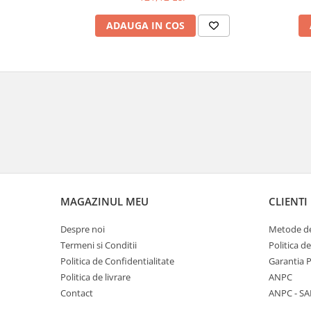
Veioze
Panouri LED
ADAUGA IN COS
Aplicat
Incastrabil
Spoturi incastrabile
Accesorii
Decorative
Iluminare decorativă
Iluminare generală
Smart
Spoturi pentru mobilier
MAGAZINUL MEU
CLIENTI
Verticale (de perete)
Despre noi
Metode de
Termeni si Conditii
Politica d
Politica de Confidentialitate
Garantia 
Politica de livrare
ANPC
Contact
ANPC - SA