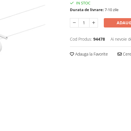
IN STOC
Durata de livrare:
7-10 zile
ADAUG
Cod Produs:
94478
Ai nevoie d
Adauga la Favorite
Cere 