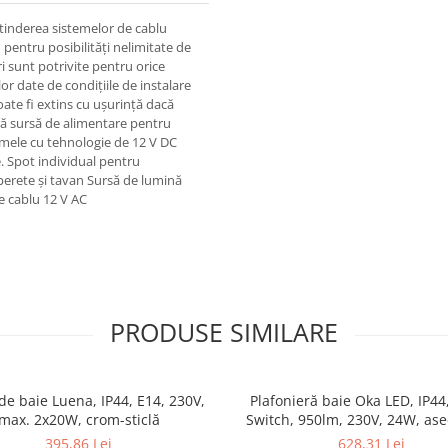
xtinderea sistemelor de cablu
 pentru posibilități nelimitate de
ri sunt potrivite pentru orice
or date de condițiile de instalare
poate fi extins cu ușurință dacă
ră sursă de alimentare pentru
temele cu tehnologie de 12 V DC
e. Spot individual pentru
perete și tavan Sursă de lumină
e cablu 12 V AC
PRODUSE SIMILARE
de baie Luena, IP44, E14, 230V,
Plafonieră baie Oka LED, IP44
max. 2x20W, crom-sticlă
Switch, 950lm, 230V, 24W, as
395,86 Lei
628,31 Lei