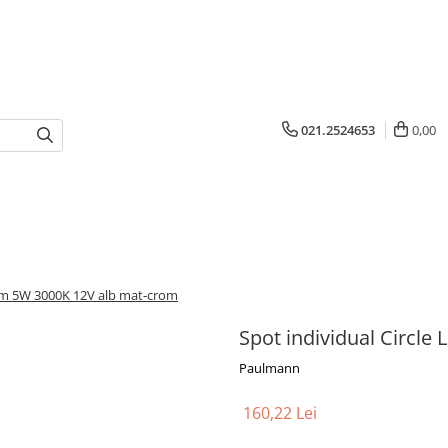
021.2524653
0,00
0lm 5W 3000K 12V alb mat-crom
Spot individual Circl
Paulmann
160,22 Lei