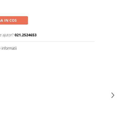
A IN COS
e ajutor?
021.2524653
informatii